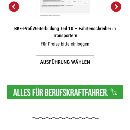
BKF-ProfiWeiterbildung Teil 10 – Fahrtenschreiber in
Transportern
Für Preise bitte einloggen
Dieses
AUSFÜHRUNG WÄHLEN
Produkt
weist
mehrere
Varianten
auf.
Die
Optionen
können
auf