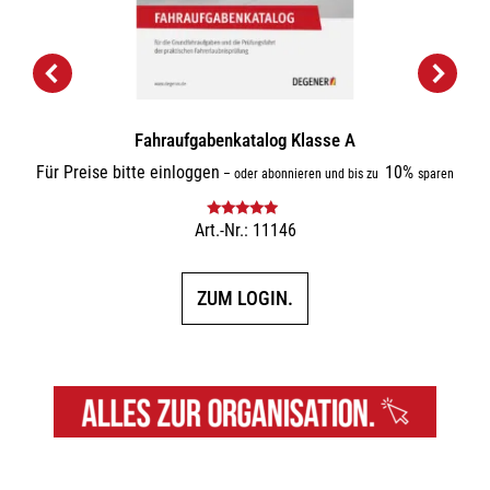
Fahraufgabenkatalog Klasse A
Für Preise bitte einloggen
10%
–
oder abonnieren und bis zu
sparen
Art.-Nr.: 11146
Bewertet mit
5.00
von 5
ZUM LOGIN.