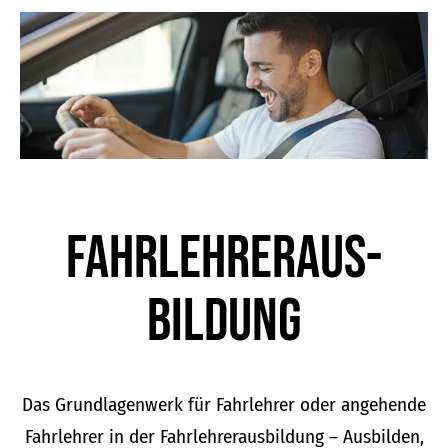
der
Produktseite
gewählt
werden
Fahrlehrer­aus­
bildung
Das Grundlagenwerk für Fahrlehrer oder angehende
Fahrlehrer in der Fahrlehrerausbildung – Ausbilden,