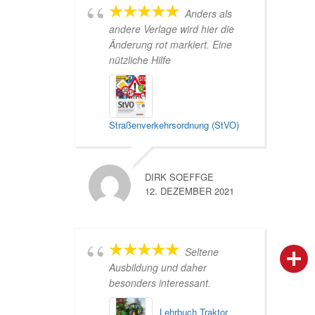
Anders als
andere Verlage wird hier die
Änderung rot markiert. Eine
nützliche Hilfe
Straßenverkehrsordnung (StVO)
DIRK SOEFFGE
12. DEZEMBER 2021
Seltene
person
IHR FACHBERATER
Ausbildung und daher
besonders interessant.
campaign
WERBEMATERIAL
Lehrbuch Traktor