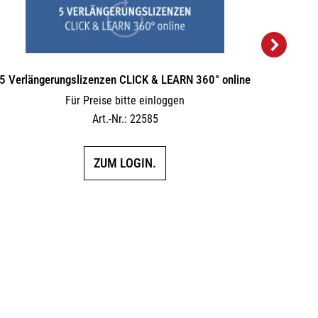
5 Verlängerungs­lizenzen CLICK & LEARN 360° online
SPECIA
Für Preise bitte einloggen
Für Pr
Art.-Nr.: 22585
ZUM LOGIN.