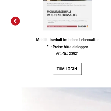
Mobilitätserhalt im hohen Lebensalter
Für Preise bitte einloggen
Art.-Nr.: 23821
es
ZUM LOGIN.
ukt
t
rere
anten
ionen