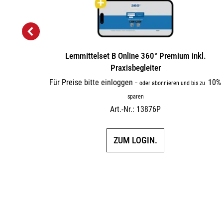
Premium
Lernmittelset B Online 360° Premium inkl.
Praxisbegleiter
10%
Für Preise bitte einloggen
10%
 zu
–
oder abonnieren und bis zu
sparen
Art.-Nr.: 13876P
ZUM LOGIN.