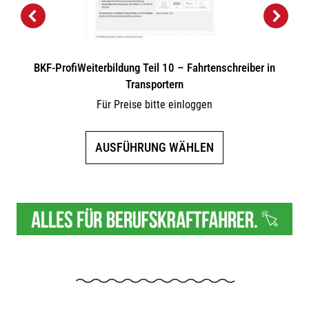
BKF-ProfiWeiterbildung Teil 10 – Fahrtenschreiber in
Transportern
Für Preise bitte einloggen
Dieses
AUSFÜHRUNG WÄHLEN
Produkt
weist
mehrere
Varianten
auf.
Die
Optionen
können
auf