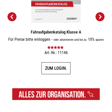
Fahraufgabenkatalog Klasse A
Für Preise bitte einloggen
10%
–
oder abonnieren und bis zu
sparen
Art.-Nr.: 11146
Bewertet mit
5.00
von 5
ZUM LOGIN.