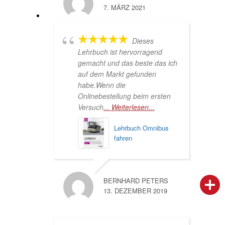
7. MÄRZ 2021
Dieses
Lehrbuch ist hervorragend
gemacht und das beste das ich
auf dem Markt gefunden
habe.Wenn die
Onlinebestellung beim ersten
Versuch
... Weiterlesen...
Lehrbuch Omnibus
fahren
BERNHARD PETERS
person
IHR FACHBERATER
13. DEZEMBER 2019
campaign
WERBEMATERIAL