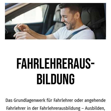
der
Produktseite
gewählt
werden
Fahrlehrer­aus­
bildung
Das Grundlagenwerk für Fahrlehrer oder angehende
Fahrlehrer in der Fahrlehrerausbildung – Ausbilden,