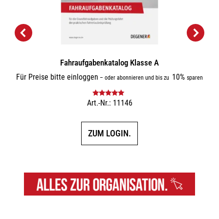
Fahraufgabenkatalog Klasse A
Für Preise bitte einloggen
10%
–
oder abonnieren und bis zu
sparen
Art.-Nr.: 11146
Bewertet mit
5.00
von 5
ZUM LOGIN.