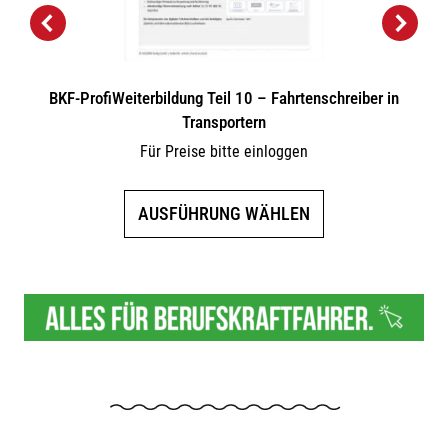
BKF-ProfiWeiterbildung Teil 10 – Fahrtenschreiber in
Transportern
Für Preise bitte einloggen
Dieses
AUSFÜHRUNG WÄHLEN
Produkt
weist
mehrere
Varianten
auf.
Die
Optionen
können
auf