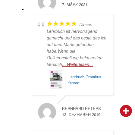
7. MÄRZ 2021
Dieses
Lehrbuch ist hervorragend
gemacht und das beste das ich
auf dem Markt gefunden
habe.Wenn die
Onlinebestellung beim ersten
Versuch
... Weiterlesen...
Lehrbuch Omnibus
fahren
BERNHARD PETERS
person
IHR FACHBERATER
13. DEZEMBER 2019
campaign
WERBEMATERIAL