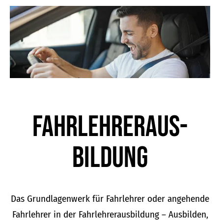
der
Produktseite
gewählt
werden
Fahrlehrer­aus­
bildung
Das Grundlagenwerk für Fahrlehrer oder angehende
Fahrlehrer in der Fahrlehrerausbildung – Ausbilden,