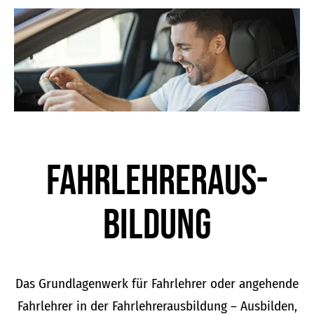
der
Produktseite
gewählt
werden
Fahrlehrer­aus­
bildung
Das Grundlagenwerk für Fahrlehrer oder angehende
Fahrlehrer in der Fahrlehrerausbildung – Ausbilden,