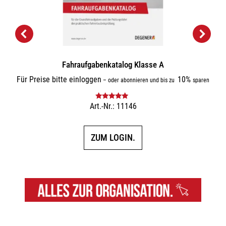
Fahraufgabenkatalog Klasse A
Für Preise bitte einloggen
10%
–
oder abonnieren und bis zu
sparen
Art.-Nr.: 11146
Bewertet mit
5.00
von 5
ZUM LOGIN.