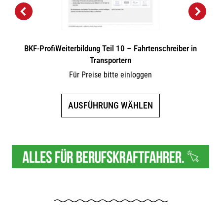
BKF-ProfiWeiterbildung Teil 10 – Fahrtenschreiber in
Transportern
Für Preise bitte einloggen
Dieses
AUSFÜHRUNG WÄHLEN
Produkt
weist
mehrere
Varianten
auf.
Die
Optionen
können
auf