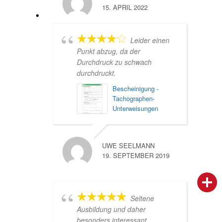
15. APRIL 2022
Leider einen
Punkt abzug, da der
Durchdruck zu schwach
durchdruckt.
Bescheinigung -
Tachographen-
Unterweisungen
UWE SEELMANN
19. SEPTEMBER 2019
person
IHR FACHBERATER
Seltene
campaign
WERBEMATERIAL
Ausbildung und daher
besonders interessant.