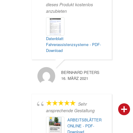
dieses Produkt kostenlos
anzubieten
Datenblatt
Fahrerassistenzsysteme - PDF-
Download
BERNHARD PETERS
16. MÄRZ 2021
Sehr
person
IHR FACHBERATER
ansprechende Gestaltung
ARBEITSBLÄTTER
campaign
WERBEMATERIAL
ONLINE - PDF-
Download