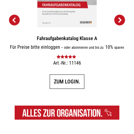
Fahraufgabenkatalog Klasse A
Für Preise bitte einloggen
10%
–
oder abonnieren und bis zu
sparen
Art.-Nr.: 11146
Bewertet mit
5.00
von 5
ZUM LOGIN.