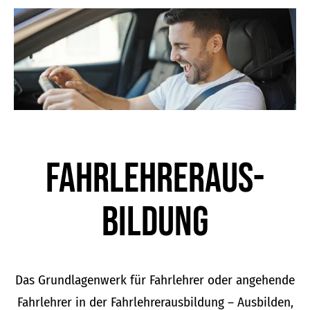
der
Produktseite
gewählt
werden
Fahrlehrer­aus­
bildung
Das Grundlagenwerk für Fahrlehrer oder angehende
Fahrlehrer in der Fahrlehrerausbildung – Ausbilden,