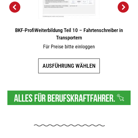
BKF-ProfiWeiterbildung Teil 10 – Fahrtenschreiber in
Transportern
Für Preise bitte einloggen
Dieses
AUSFÜHRUNG WÄHLEN
Produkt
weist
mehrere
Varianten
auf.
Die
Optionen
können
auf