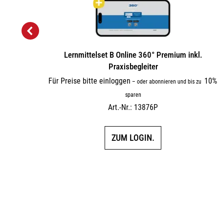
Premium
Lernmittelset B Online 360° Premium inkl.
Praxisbegleiter
10%
Für Preise bitte einloggen
10%
 zu
–
oder abonnieren und bis zu
sparen
Art.-Nr.: 13876P
ZUM LOGIN.