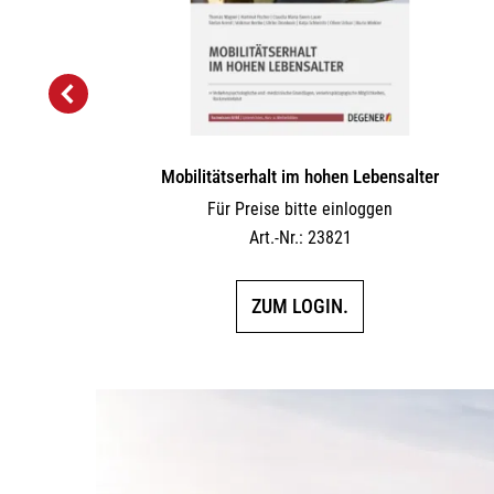
Mobilitätserhalt im hohen Lebensalter
Für Preise bitte einloggen
Art.-Nr.: 23821
es
ZUM LOGIN.
ukt
t
rere
anten
ionen