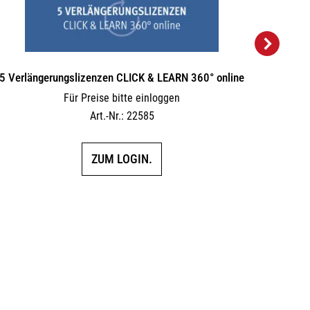
5 Verlängerungs­lizenzen CLICK & LEARN 360° online
SPECIA
Für Preise bitte einloggen
Für Pr
Art.-Nr.: 22585
ZUM LOGIN.