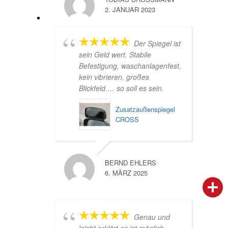
2. JANUAR 2023
Der Spiegel ist
sein Geld wert. Stabile
Befestigung, waschanlagenfest,
kein vibrieren, großes
Blickfeld…. so soll es sein.
Zusatz­außenspiegel
CROSS
BERND EHLERS
6. MÄRZ 2025
person
IHR FACHBERATER
campaign
WERBEMATERIAL
Genau und
leicht erklärt es ist möglich