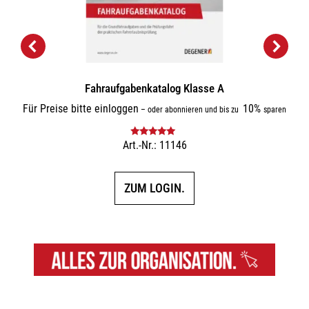
Fahraufgabenkatalog Klasse A
Für Preise bitte einloggen
10%
–
oder abonnieren und bis zu
sparen
Art.-Nr.: 11146
Bewertet mit
5.00
von 5
ZUM LOGIN.