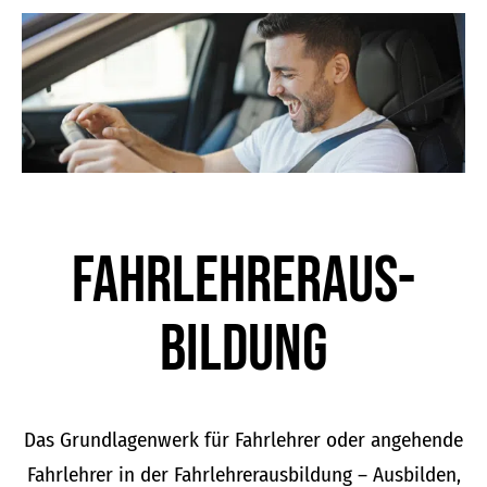
der
Produktseite
gewählt
werden
Fahrlehrer­aus­
bildung
Das Grundlagenwerk für Fahrlehrer oder angehende
Fahrlehrer in der Fahrlehrerausbildung – Ausbilden,