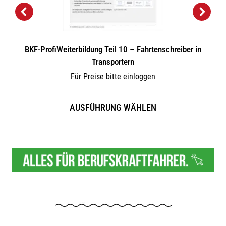
BKF-ProfiWeiterbildung Teil 10 – Fahrtenschreiber in
Transportern
Für Preise bitte einloggen
Dieses
AUSFÜHRUNG WÄHLEN
Produkt
weist
mehrere
Varianten
auf.
Die
Optionen
können
auf