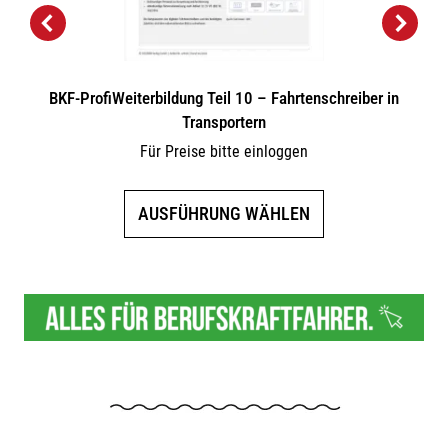
BKF-ProfiWeiterbildung Teil 10 – Fahrtenschreiber in
Transportern
Für Preise bitte einloggen
Dieses
AUSFÜHRUNG WÄHLEN
Produkt
weist
mehrere
Varianten
auf.
Die
Optionen
können
auf