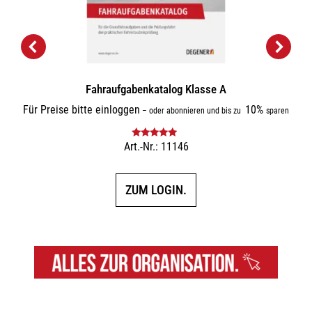
Fahraufgabenkatalog Klasse A
Für Preise bitte einloggen
10%
–
oder abonnieren und bis zu
sparen
Art.-Nr.: 11146
Bewertet mit
5.00
von 5
ZUM LOGIN.