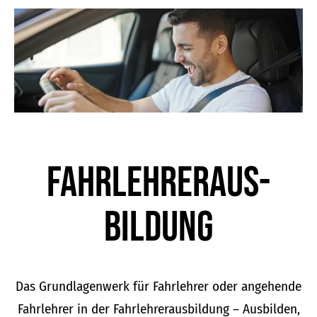
der
Produktseite
gewählt
werden
Fahrlehrer­aus­
bildung
Das Grundlagenwerk für Fahrlehrer oder angehende
Fahrlehrer in der Fahrlehrerausbildung – Ausbilden,