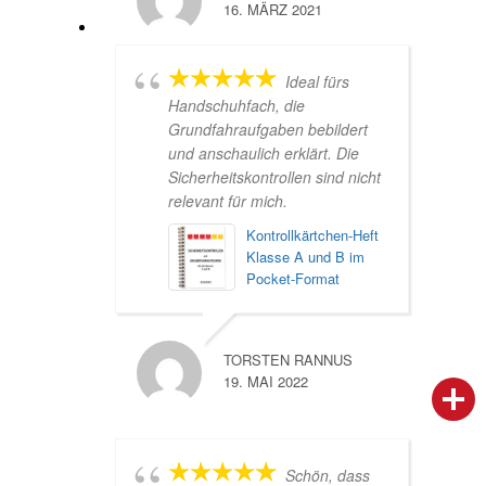
16. MÄRZ 2021
Ideal fürs
Handschuhfach, die
Grundfahraufgaben bebildert
und anschaulich erklärt. Die
Sicherheitskontrollen sind nicht
relevant für mich.
Kontrollkärtchen-Heft
Klasse A und B im
Pocket-Format
TORSTEN RANNUS
19. MAI 2022
person
IHR FACHBERATER
campaign
WERBEMATERIAL
Schön, dass