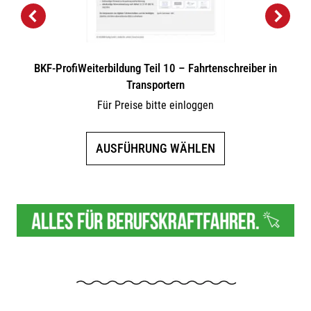
BKF-ProfiWeiterbildung Teil 10 – Fahrtenschreiber in
Transportern
Für Preise bitte einloggen
Dieses
AUSFÜHRUNG WÄHLEN
Produkt
weist
mehrere
Varianten
auf.
Die
Optionen
können
auf