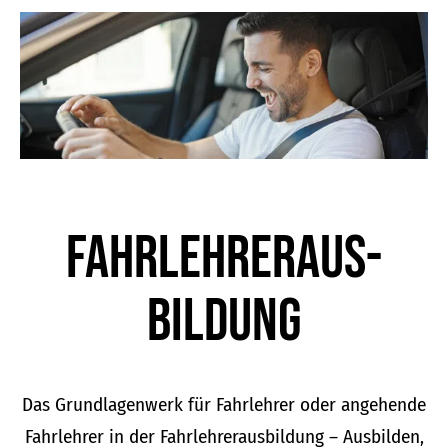
der
Produktseite
gewählt
werden
Fahrlehrer­aus­
bildung
Das Grundlagenwerk für Fahrlehrer oder angehende
Fahrlehrer in der Fahrlehrerausbildung – Ausbilden,