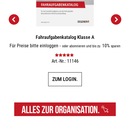
Fahraufgabenkatalog Klasse A
Für Preise bitte einloggen
10%
–
oder abonnieren und bis zu
sparen
Art.-Nr.: 11146
Bewertet mit
5.00
von 5
ZUM LOGIN.