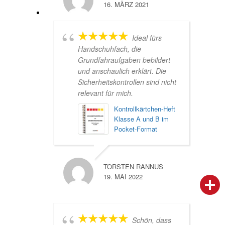
16. MÄRZ 2021
Ideal fürs
Handschuhfach, die
Grundfahraufgaben bebildert
und anschaulich erklärt. Die
Sicherheitskontrollen sind nicht
relevant für mich.
Kontrollkärtchen-Heft
Klasse A und B im
Pocket-Format
TORSTEN RANNUS
19. MAI 2022
person
IHR FACHBERATER
campaign
WERBEMATERIAL
Schön, dass