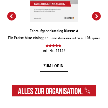
Fahraufgabenkatalog Klasse A
Für Preise bitte einloggen
10%
–
oder abonnieren und bis zu
sparen
Art.-Nr.: 11146
Bewertet mit
5.00
von 5
ZUM LOGIN.