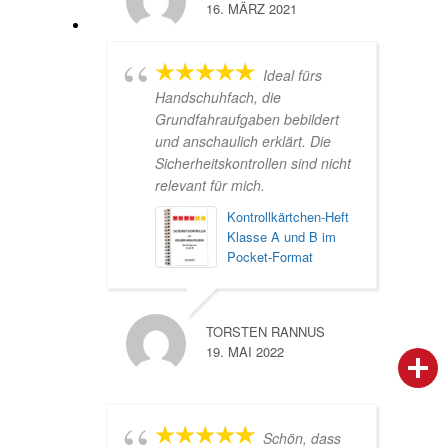
16. MÄRZ 2021
Ideal fürs
Handschuhfach, die
Grundfahraufgaben bebildert
und anschaulich erklärt. Die
Sicherheitskontrollen sind nicht
relevant für mich.
Kontrollkärtchen-Heft
Klasse A und B im
Pocket-Format
TORSTEN RANNUS
19. MAI 2022
person
IHR FACHBERATER
campaign
WERBEMATERIAL
Schön, dass