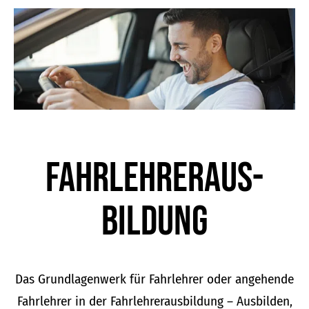
der
Produktseite
gewählt
werden
Fahrlehrer­aus­
bildung
Das Grundlagenwerk für Fahrlehrer oder angehende
Fahrlehrer in der Fahrlehrerausbildung – Ausbilden,