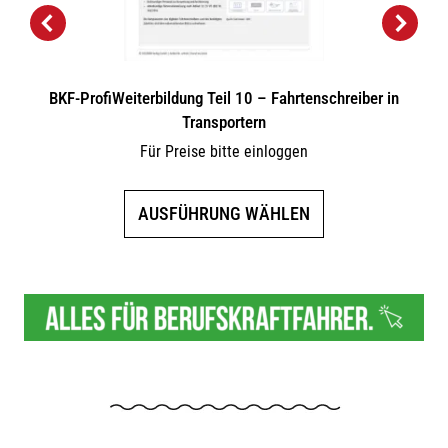
BKF-ProfiWeiterbildung Teil 10 – Fahrtenschreiber in
Transportern
Für Preise bitte einloggen
Dieses
AUSFÜHRUNG WÄHLEN
Produkt
weist
mehrere
Varianten
auf.
Die
Optionen
können
auf