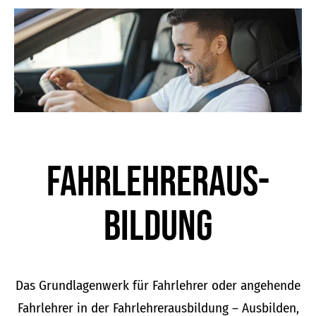
der
Produktseite
gewählt
werden
Fahrlehrer­aus­
bildung
Das Grundlagenwerk für Fahrlehrer oder angehende
Fahrlehrer in der Fahrlehrerausbildung – Ausbilden,