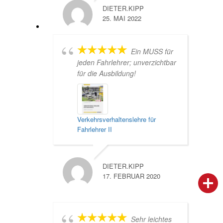
DIETER.KIPP
25. MAI 2022
Ein MUSS für
jeden Fahrlehrer; unverzichtbar
für die Ausbildung!
Verkehrsverhaltenslehre für
Fahrlehrer II
DIETER.KIPP
17. FEBRUAR 2020
person
IHR FACHBERATER
campaign
WERBEMATERIAL
Sehr leichtes