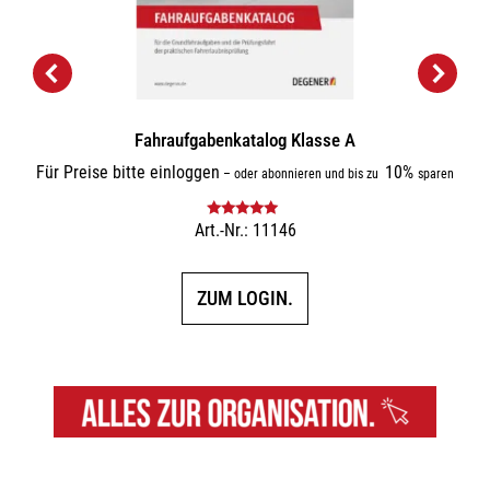
Fahraufgabenkatalog Klasse A
Für Preise bitte einloggen
10%
–
oder abonnieren und bis zu
sparen
Art.-Nr.: 11146
Bewertet mit
5.00
von 5
ZUM LOGIN.