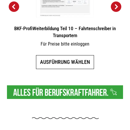
BKF-ProfiWeiterbildung Teil 10 – Fahrtenschreiber in
Transportern
Für Preise bitte einloggen
Dieses
AUSFÜHRUNG WÄHLEN
Produkt
weist
mehrere
Varianten
auf.
Die
Optionen
können
auf