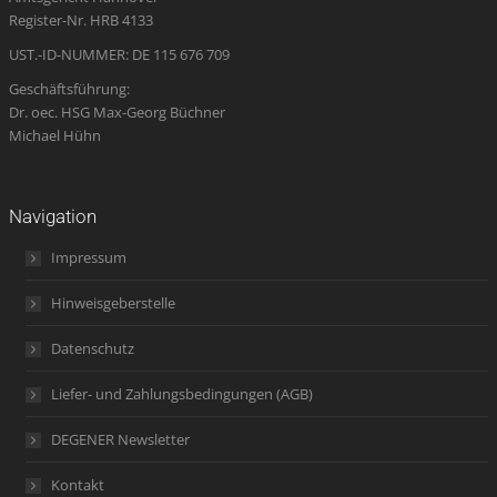
window
window
window
new
window
Register-Nr. HRB 4133
window
UST.-ID-NUMMER: DE 115 676 709
Geschäftsführung:
Dr. oec. HSG Max-Georg Büchner
Michael Hühn
Navigation
Impressum
Hinweisgeberstelle
Datenschutz
Liefer- und Zahlungsbedingungen (AGB)
DEGENER Newsletter
Kontakt