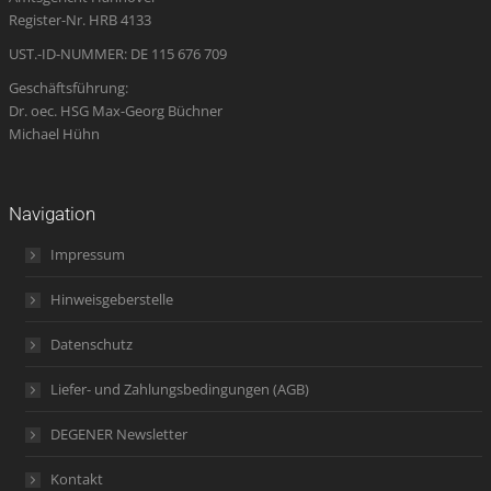
window
window
window
new
window
Register-Nr. HRB 4133
window
UST.-ID-NUMMER: DE 115 676 709
Geschäftsführung:
Dr. oec. HSG Max-Georg Büchner
Michael Hühn
Navigation
Impressum
Hinweisgeberstelle
Datenschutz
Liefer- und Zahlungsbedingungen (AGB)
DEGENER Newsletter
Kontakt