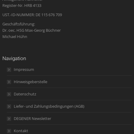
window
window
window
new
window
Register-Nr. HRB 4133
window
UST.-ID-NUMMER: DE 115 676 709
Geschäftsführung:
Dr. oec. HSG Max-Georg Büchner
Michael Hühn
Navigation
Impressum
Hinweisgeberstelle
Datenschutz
Liefer- und Zahlungsbedingungen (AGB)
DEGENER Newsletter
Kontakt