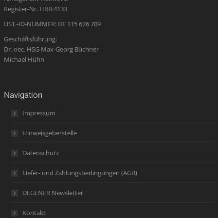
window
window
window
new
window
Register-Nr. HRB 4133
window
UST.-ID-NUMMER: DE 115 676 709
Geschäftsführung:
Dr. oec. HSG Max-Georg Büchner
Michael Hühn
Navigation
Impressum
Hinweisgeberstelle
Datenschutz
Liefer- und Zahlungsbedingungen (AGB)
DEGENER Newsletter
Kontakt