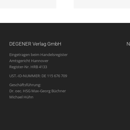
DEGENER Verlag GmbH
N
Eingetragen beim Handelsregister
Amtsgericht Hannover
Register-Nr. HRB 4133
UST.-ID-NUMMER: DE 115 676 709
Geschäftsführung:
Dr. oec. HSG Max-Georg Büchner
Michael Hühn