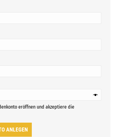
ch
ich
ndenkonto eröffnen und akzeptiere die
rforderlich
TO ANLEGEN