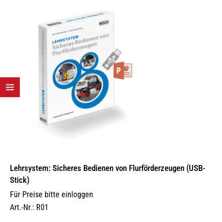
Die
Optionen
können
auf
der
Produktseite
gewählt
werden
Lehrsystem: Sicheres Bedienen von Flurförderzeugen (USB-
Stick)
Für Preise bitte einloggen
Art.-Nr.: R01