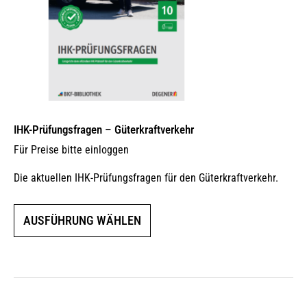
gewählt
werden
IHK-Prüfungsfragen – Güterkraftverkehr
Für Preise bitte einloggen
Die aktuellen IHK-Prüfungsfragen für den Güterkraftverkehr.
Dieses
AUSFÜHRUNG WÄHLEN
Produkt
weist
mehrere
Varianten
auf.