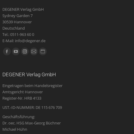
DEGENER Verlag GmbH
Sydney Garden 7
30539 Hannover
Deutschland
Tel.: 0511-963 60 0
E-Mail: info@degener.de
Finden Sie uns auf:
Facebook
YouTube
Instagram
E-
Website
page
page
page
Mail
page
opens
opens
opens
page
opens
DEGENER Verlag GmbH
in
in
in
opens
in
Eingetragen beim Handelsregister
new
new
new
in
new
Amtsgericht Hannover
window
window
window
new
window
Register-Nr. HRB 4133
window
UST.-ID-NUMMER: DE 115 676 709
Geschäftsführung:
Dr. oec. HSG Max-Georg Büchner
Michael Hühn