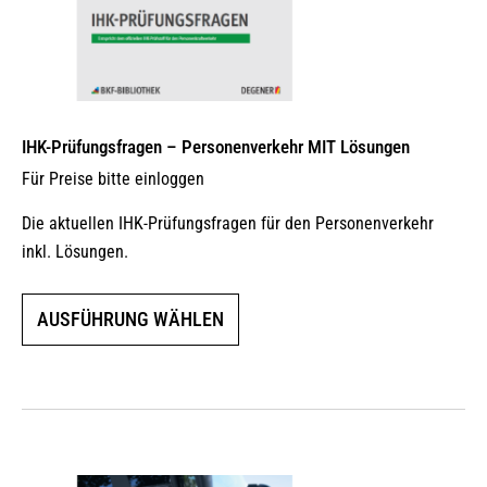
IHK-Prüfungsfragen – Personenverkehr MIT Lösungen
Für Preise bitte einloggen
Die aktuellen IHK-Prüfungsfragen für den Personenverkehr
inkl. Lösungen.
Dieses
AUSFÜHRUNG WÄHLEN
Produkt
weist
mehrere
Varianten
auf.
Die