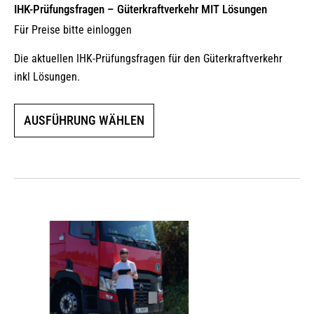
IHK-Prüfungsfragen – Güterkraftverkehr MIT Lösungen
Für Preise bitte einloggen
Die aktuellen IHK-Prüfungsfragen für den Güterkraftverkehr
inkl Lösungen.
Dieses
AUSFÜHRUNG WÄHLEN
Produkt
weist
mehrere
Varianten
auf.
Die
Optionen
können
auf
der
Produktseite