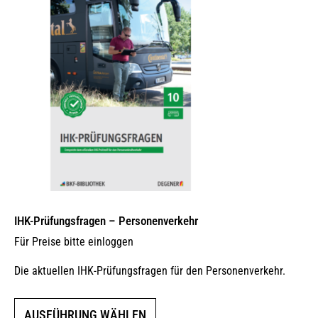
Optionen
können
auf
der
Produktseite
gewählt
werden
IHK-Prüfungsfragen – Personenverkehr
Für Preise bitte einloggen
Die aktuellen IHK-Prüfungsfragen für den Personenverkehr.
Dieses
AUSFÜHRUNG WÄHLEN