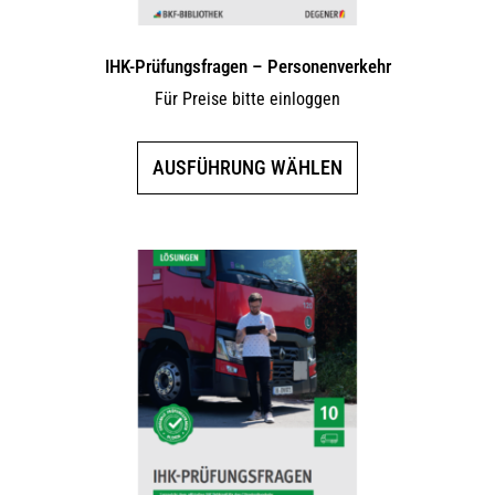
IHK-Prüfungsfragen – Personenverkehr
Für Preise bitte einloggen
Dieses
AUSFÜHRUNG WÄHLEN
Produkt
weist
mehrere
Varianten
auf.
Die
Optionen
können
auf
der
Produktseite