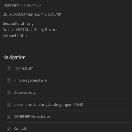
window
window
window
new
window
Register-Nr. HRB 4133
window
UST.-ID-NUMMER: DE 115 676 709
Geschäftsführung:
Dr. oec. HSG Max-Georg Büchner
Michael Hühn
Navigation
Impressum
Hinweisgeberstelle
Datenschutz
Liefer- und Zahlungsbedingungen (AGB)
DEGENER Newsletter
Kontakt