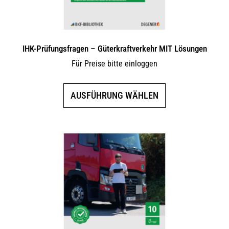
gewählt
werden
IHK-Prüfungsfragen – Güterkraftverkehr MIT Lösungen
Für Preise bitte einloggen
Dieses
AUSFÜHRUNG WÄHLEN
Produkt
weist
mehrere
Varianten
auf.
Die
Optionen
können
auf
der