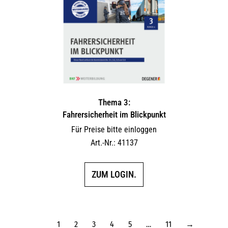
Thema 3:
Fahrersicherheit im Blickpunkt
Für Preise bitte einloggen
Art.-Nr.: 41137
ZUM LOGIN.
1
2
3
4
5
…
11
→