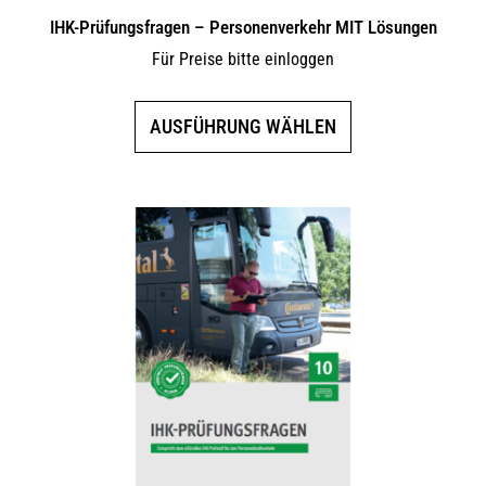
IHK-Prüfungsfragen – Personenverkehr MIT Lösungen
Für Preise bitte einloggen
Dieses
AUSFÜHRUNG WÄHLEN
Produkt
weist
mehrere
Varianten
auf.
Die
Optionen
können
auf
der
Produktseite
gewählt
werden