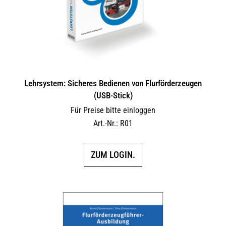
der
Produktseite
gewählt
werden
Lehrsystem: Sicheres Bedienen von Flurförderzeugen
(USB-Stick)
Für Preise bitte einloggen
Art.-Nr.: R01
ZUM LOGIN.