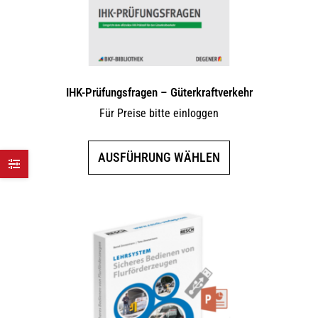
Produktseite
gewählt
werden
IHK-Prüfungsfragen – Güterkraftverkehr
Für Preise bitte einloggen
Dieses
AUSFÜHRUNG WÄHLEN
Produkt
weist
mehrere
Varianten
auf.
Die
Optionen
können
auf