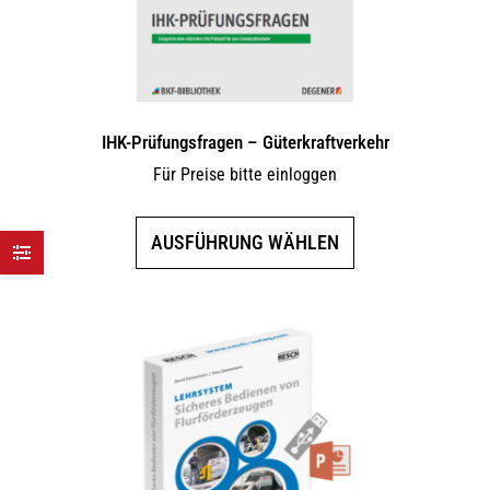
Produktseite
gewählt
werden
IHK-Prüfungsfragen – Güterkraftverkehr
Für Preise bitte einloggen
Dieses
AUSFÜHRUNG WÄHLEN
Produkt
weist
mehrere
Varianten
auf.
Die
Optionen
können
auf