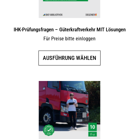
gewählt
werden
IHK-Prüfungsfragen – Güterkraftverkehr MIT Lösungen
Für Preise bitte einloggen
Dieses
AUSFÜHRUNG WÄHLEN
Produkt
weist
mehrere
Varianten
auf.
Die
Optionen
können
auf
der