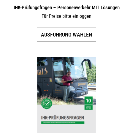
IHK-Prüfungsfragen – Personenverkehr MIT Lösungen
Für Preise bitte einloggen
Dieses
AUSFÜHRUNG WÄHLEN
Produkt
weist
mehrere
Varianten
auf.
Die
Optionen
können
auf
der
Produktseite
gewählt
werden