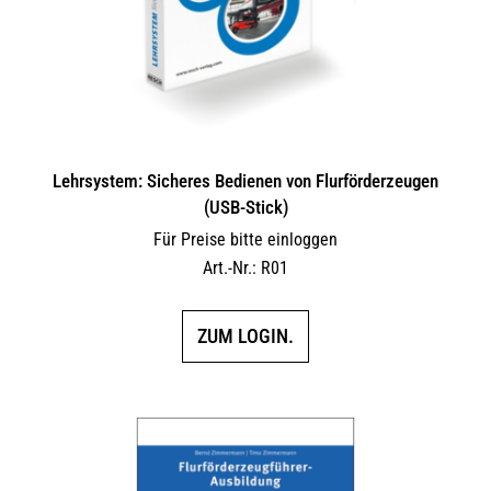
der
Produktseite
gewählt
werden
Lehrsystem: Sicheres Bedienen von Flurförderzeugen
(USB-Stick)
Für Preise bitte einloggen
Art.-Nr.: R01
ZUM LOGIN.