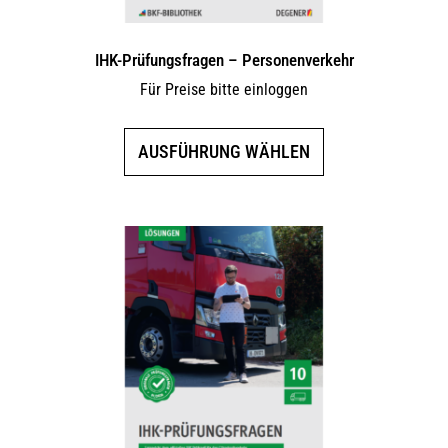
IHK-Prüfungsfragen – Personenverkehr
Für Preise bitte einloggen
Dieses
AUSFÜHRUNG WÄHLEN
Produkt
weist
mehrere
Varianten
auf.
Die
Optionen
können
auf
der
Produktseite