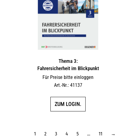
Thema 3:
Fahrersicherheit im Blickpunkt
Für Preise bitte einloggen
Art.-Nr.: 41137
ZUM LOGIN.
1
2
3
4
5
…
11
→