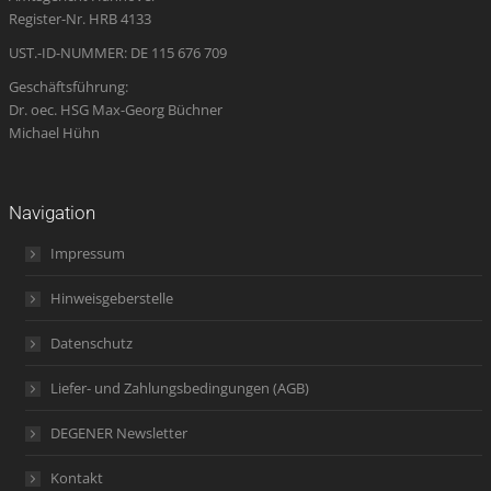
window
window
window
new
window
Register-Nr. HRB 4133
window
UST.-ID-NUMMER: DE 115 676 709
Geschäftsführung:
Dr. oec. HSG Max-Georg Büchner
Michael Hühn
Navigation
Impressum
Hinweisgeberstelle
Datenschutz
Liefer- und Zahlungsbedingungen (AGB)
DEGENER Newsletter
Kontakt