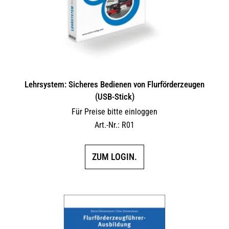
der
Produktseite
gewählt
werden
Lehrsystem: Sicheres Bedienen von Flurförderzeugen
(USB-Stick)
Für Preise bitte einloggen
Art.-Nr.: R01
ZUM LOGIN.