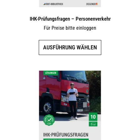
IHK-Prüfungsfragen – Personenverkehr
Für Preise bitte einloggen
Dieses
AUSFÜHRUNG WÄHLEN
Produkt
weist
mehrere
Varianten
auf.
Die
Optionen
können
auf
der
Produktseite