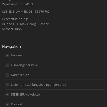
window
window
window
new
window
Register-Nr. HRB 4133
window
UST.-ID-NUMMER: DE 115 676 709
Geschäftsführung:
Dr. oec. HSG Max-Georg Büchner
Michael Hühn
Navigation
Impressum
Hinweisgeberstelle
Datenschutz
Liefer- und Zahlungsbedingungen (AGB)
DEGENER Newsletter
Kontakt