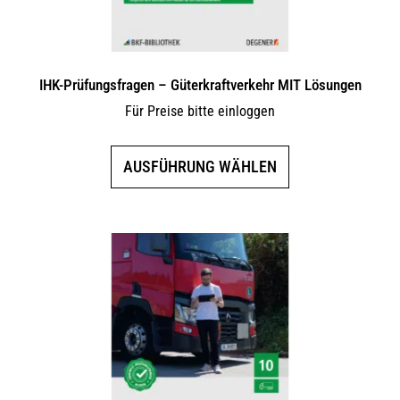
gewählt
werden
IHK-Prüfungsfragen – Güterkraftverkehr MIT Lösungen
Für Preise bitte einloggen
Dieses
AUSFÜHRUNG WÄHLEN
Produkt
weist
mehrere
Varianten
auf.
Die
Optionen
können
auf
der