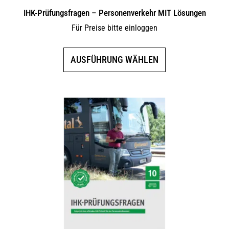
IHK-Prüfungsfragen – Personenverkehr MIT Lösungen
Für Preise bitte einloggen
Dieses
AUSFÜHRUNG WÄHLEN
Produkt
weist
mehrere
Varianten
auf.
Die
Optionen
können
auf
der
Produktseite
gewählt
werden