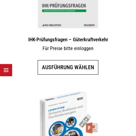
Produktseite
gewählt
werden
IHK-Prüfungsfragen – Güterkraftverkehr
Für Preise bitte einloggen
Dieses
AUSFÜHRUNG WÄHLEN
Produkt
weist
mehrere
Varianten
auf.
Die
Optionen
können
auf