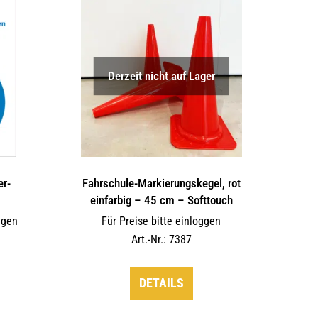
auf.
Die
Optionen
können
Derzeit nicht auf Lager
auf
der
Produktseite
gewählt
werden
er-
Fahrschule-Markierungskegel, rot
einfarbig – 45 cm – Softtouch
ggen
Für Preise bitte einloggen
Art.-Nr.: 7387
DETAILS