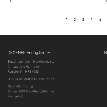
1
2
3
4
5
DEGENER Verlag GmbH
N
Eingetragen beim Handelsregister
Amtsgericht Hannover
Register-Nr. HRB 4133
UST.-ID-NUMMER: DE 115 676 709
Geschäftsführung:
Dr. oec. HSG Max-Georg Büchner
Michael Hühn