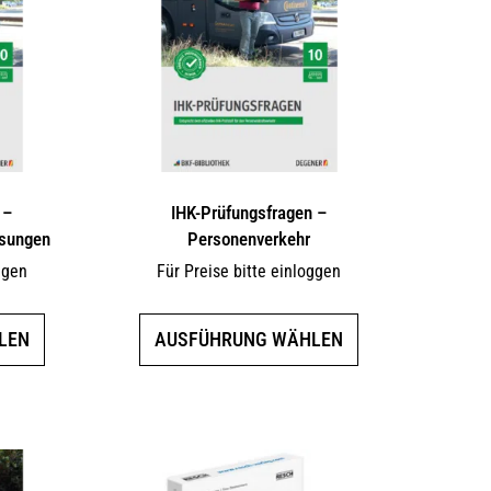
 –
IHK-Prüfungsfragen –
ösungen
Personenverkehr
ggen
Für Preise bitte einloggen
Dieses
Dieses
LEN
AUSFÜHRUNG WÄHLEN
Produkt
Produkt
weist
weist
mehrere
mehrere
Varianten
Varianten
auf.
auf.