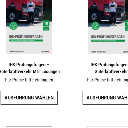
IHK-Prüfungsfragen –
IHK-Prüfungsfragen
Güterkraftverkehr MIT Lösungen
Güterkraftverkehr
Für Preise bitte einloggen
Für Preise bitte einlo
Dieses
AUSFÜHRUNG WÄHLEN
AUSFÜHRUNG WÄH
Produkt
weist
mehrere
Varianten