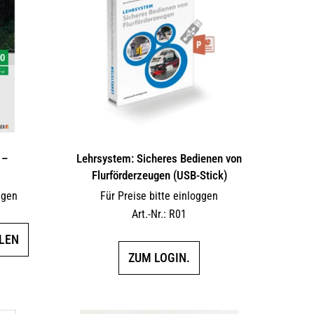
Die
Die
Optionen
Optionen
können
können
auf
auf
der
der
Produktseite
Produktseite
gewählt
gewählt
werden
werden
 –
Lehrsystem: Sicheres Bedienen von
Flurförderzeugen (USB-Stick)
ggen
Für Preise bitte einloggen
Art.-Nr.: R01
Dieses
LEN
Produkt
ZUM LOGIN.
weist
mehrere
Varianten