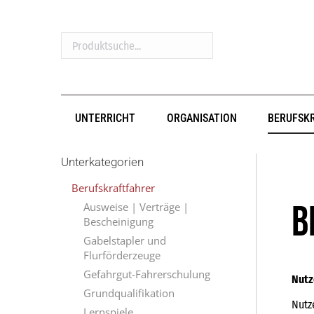
Produktsuche...
UNTERRICHT
ORGANISATION
BERUFSK
Unterkategorien
Berufskraftfahrer
B
Ausweise | Verträge |
Bescheinigung
Gabelstapler und
Flurförderzeuge
Gefahrgut-Fahrerschulung
Nutz
Grundqualifikation
Nutz
Lernspiele