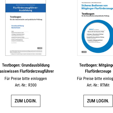
auf.
Die
Optionen
können
auf
der
Produktseite
gewählt
werden
Testbogen: Grundausbildung
Testbogen: Mitgäng
asiswissen Flurförderzeugführer
Flurförderzeuge
Für Preise bitte einloggen
Für Preise bitte einlo
Art.-Nr.: R300
Art.-Nr.: RTMit
ZUM LOGIN.
ZUM LOGIN.