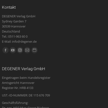
Kontakt
DEGENER Verlag GmbH
Sydney Garden 7
30539 Hannover
Deutschland
Tel.: 0511-963 60 0
E-Mail: info@degener.de
Finden Sie uns auf:
Facebook
YouTube
Instagram
E-
Website
page
page
page
Mail
page
opens
opens
opens
page
opens
DEGENER Verlag GmbH
in
in
in
opens
in
Eingetragen beim Handelsregister
new
new
new
in
new
Amtsgericht Hannover
window
window
window
new
window
Register-Nr. HRB 4133
window
UST.-ID-NUMMER: DE 115 676 709
Geschäftsführung:
Dr. oec. HSG Max-Georg Büchner