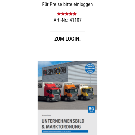
Für Preise bitte einloggen
Art.-Nr.: 41107
Bewertet mit
5.00
von 5
ZUM LOGIN.