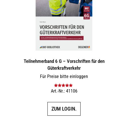
Teilnehmerband 6 G – Vorschriften für den
Güterkraftverkehr
Für Preise bitte einloggen
Art.-Nr.: 41106
Bewertet mit
5.00
von 5
ZUM LOGIN.