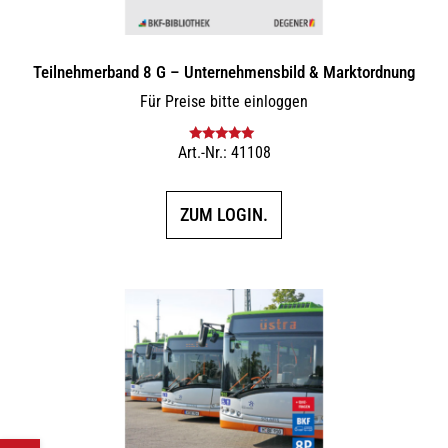
Teilnehmerband 8 G – Unternehmensbild & Marktordnung
Für Preise bitte einloggen
Art.-Nr.: 41108
Bewertet mit
5.00
von 5
ZUM LOGIN.