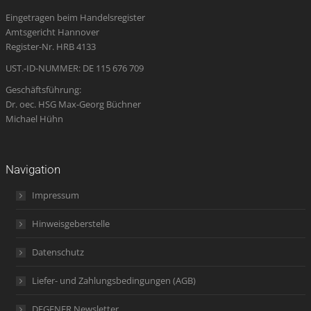
in
in
in
opens
in
Eingetragen beim Handelsregister
new
new
new
in
new
Amtsgericht Hannover
window
window
window
new
window
Register-Nr. HRB 4133
window
UST.-ID-NUMMER: DE 115 676 709
Geschäftsführung:
Dr. oec. HSG Max-Georg Büchner
Michael Hühn
Navigation
Impressum
Hinweisgeberstelle
Datenschutz
Liefer- und Zahlungsbedingungen (AGB)
DEGENER Newsletter