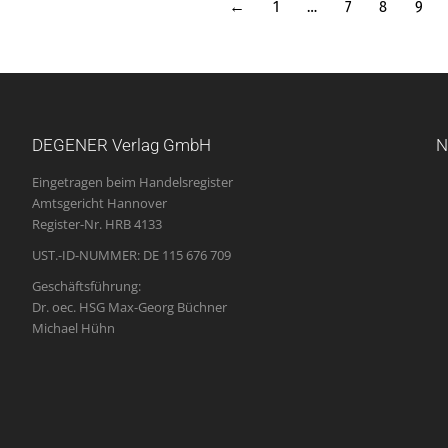
←
1
…
7
8
9
DEGENER Verlag GmbH
N
Eingetragen beim Handelsregister
Amtsgericht Hannover
Register-Nr. HRB 4133
UST.-ID-NUMMER: DE 115 676 709
Geschäftsführung:
Dr. oec. HSG Max-Georg Büchner
Michael Hühn