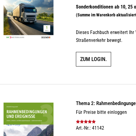
Dieses Fachbuch erweitert Ihr
Straßenverkehr bewegt.
ZUM LOGIN.
Thema 2: Rahmenbedingungen
Für Preise bitte einloggen
Art.-Nr.: 41142
Bewertet mit
5.00
von 5