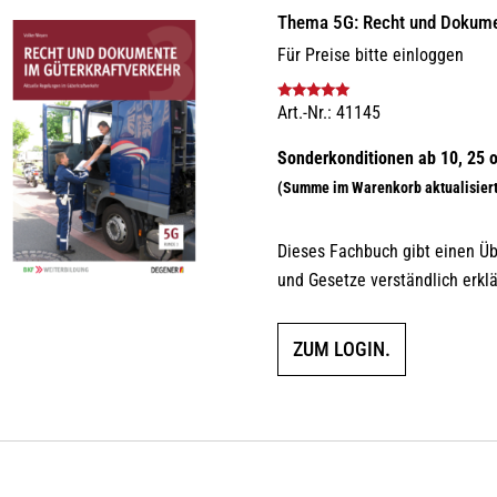
Thema 5G: Recht und Dokumen
Für Preise bitte einloggen
Art.-Nr.: 41145
Bewertet mit
5.00
von 5
Dieses Fachbuch gibt einen Üb
und Gesetze verständlich erklä
ZUM LOGIN.