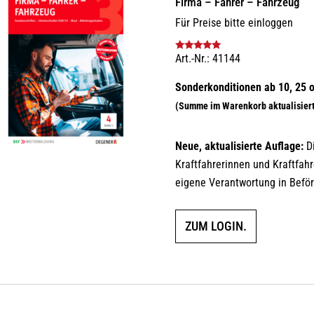
Firma – Fahrer – Fahrzeug
Für Preise bitte einloggen
Art.-Nr.: 41144
Bewertet mit
5.00
von 5
Neue, aktualisierte Auflage:
Di
Kraftfahrerinnen und Kraftfa
eigene Verantwortung in Bef
ZUM LOGIN.