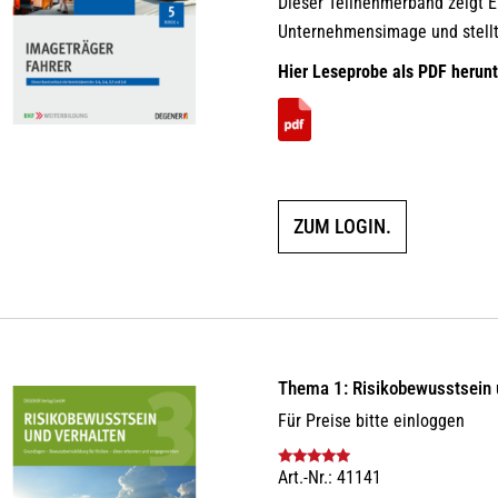
Dieser Teilnehmerband zeigt E
Unternehmensimage und stellt
Hier Leseprobe als PDF herunt
ZUM LOGIN.
Thema 1: Risikobewusstsein 
Für Preise bitte einloggen
Art.-Nr.: 41141
Bewertet mit
5.00
von 5