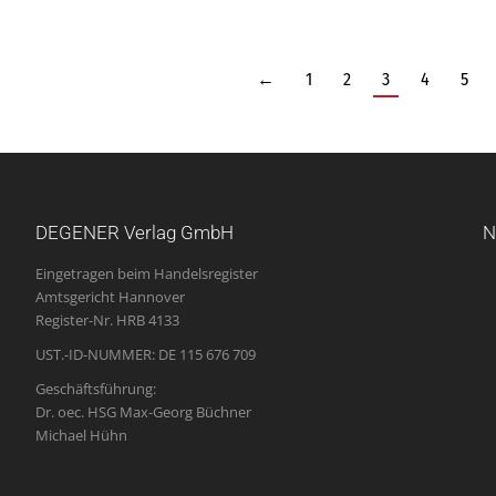
←
1
2
3
4
5
DEGENER Verlag GmbH
N
Eingetragen beim Handelsregister
Amtsgericht Hannover
Register-Nr. HRB 4133
UST.-ID-NUMMER: DE 115 676 709
Geschäftsführung:
Dr. oec. HSG Max-Georg Büchner
Michael Hühn