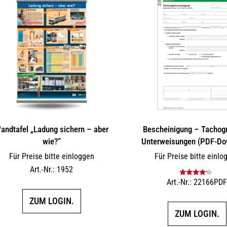
andtafel „Ladung sichern – aber
Bescheinigung – Tachog
wie?“
Unterweisungen (PDF-Do
Für Preise bitte einloggen
Für Preise bitte einlo
Art.-Nr.: 1952
Art.-Nr.: 22166PD
Bewertet
mit
4.00
von 5
ZUM LOGIN.
ZUM LOGIN.