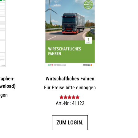
raphen-
Wirtschaftliches Fahren
wnload)
Für Preise bitte einloggen
ggen
Art.-Nr.: 41122
Bewertet mit
5.00
von 5
F
ZUM LOGIN.