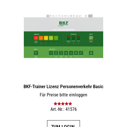
BKF-Trainer Lizenz Personenverkehr Basic
Für Preise bitte einloggen
Art.-Nr.: 41576
Bewertet mit
5.00
von 5
ZUM LOGIN.