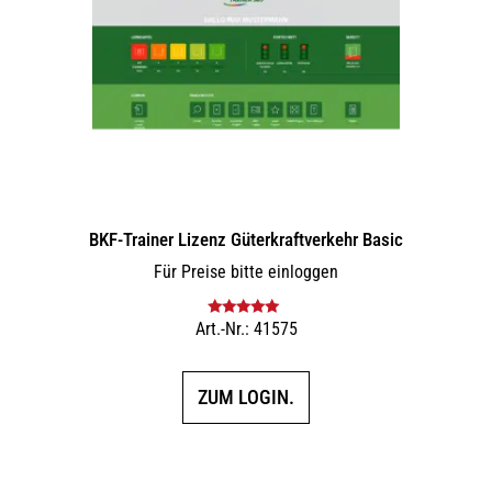
BKF-Trainer Lizenz Güterkraftverkehr Basic
Für Preise bitte einloggen
Art.-Nr.: 41575
Bewertet mit
5.00
von 5
ZUM LOGIN.