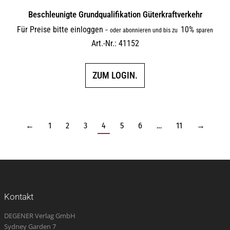
Beschleunigte Grundqualifikation Güterkraftverkehr
Für Preise bitte einloggen
10%
–
oder abonnieren und bis zu
sparen
Art.-Nr.: 41152
ZUM LOGIN.
←
1
2
3
4
5
6
…
11
→
Kontakt
DEGENER Verlag GmbH
Sydney Garden 7