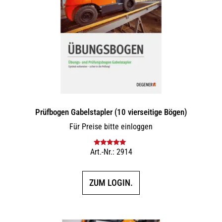
Prüfbogen Gabelstapler (10 vierseitige Bögen)
Für Preise bitte einloggen
Art.-Nr.: 2914
Bewertet mit
5.00
von 5
ZUM LOGIN.