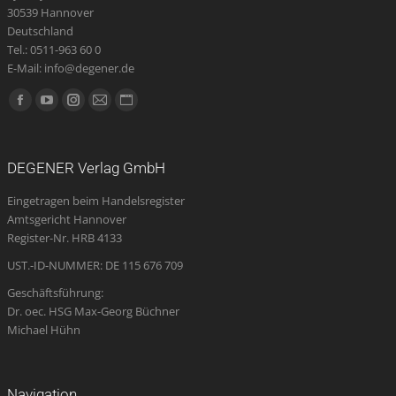
30539 Hannover
Deutschland
Tel.: 0511-963 60 0
E-Mail: info@degener.de
Finden Sie uns auf:
Facebook
YouTube
Instagram
E-
Website
page
page
page
Mail
page
opens
opens
opens
page
opens
DEGENER Verlag GmbH
in
in
in
opens
in
Eingetragen beim Handelsregister
new
new
new
in
new
Amtsgericht Hannover
window
window
window
new
window
Register-Nr. HRB 4133
window
UST.-ID-NUMMER: DE 115 676 709
Geschäftsführung:
Dr. oec. HSG Max-Georg Büchner
Michael Hühn
Navigation