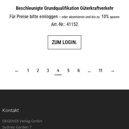
Beschleunigte Grundqualifikation Güterkraftverkehr
Für Preise bitte einloggen
10%
–
oder abonnieren und bis zu
sparen
Art.-Nr.: 41152
ZUM LOGIN.
←
1
2
3
4
5
6
…
11
→
Kontakt
DEGENER Verlag GmbH
Sydney Garden 7