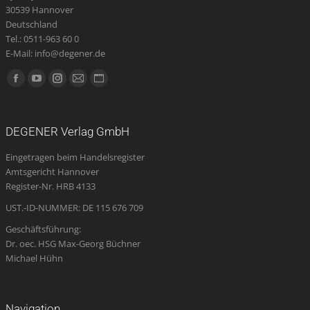
30539 Hannover
Deutschland
Tel.: 0511-963 60 0
E-Mail: info@degener.de
Finden Sie uns auf:
Facebook
YouTube
Instagram
E-
Website
page
page
page
Mail
page
opens
opens
opens
page
opens
DEGENER Verlag GmbH
in
in
in
opens
in
Eingetragen beim Handelsregister
new
new
new
in
new
Amtsgericht Hannover
window
window
window
new
window
Register-Nr. HRB 4133
window
UST.-ID-NUMMER: DE 115 676 709
Geschäftsführung:
Dr. oec. HSG Max-Georg Büchner
Michael Hühn
Navigation