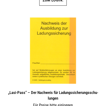
„Lasi-Pass“ – Der Nachweis für Ladungs­si­che­rungs­schu­
lungen
Für Preise bitte einloggen