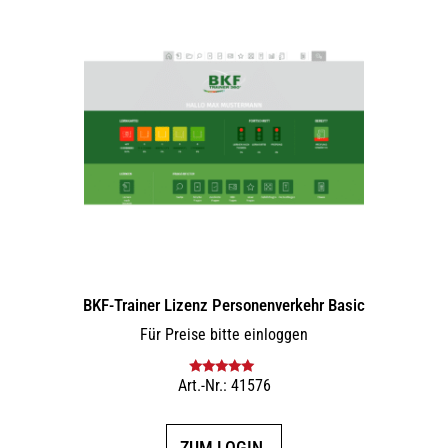
BKF-Trainer Lizenz Personenverkehr Basic
Für Preise bitte einloggen
Art.-Nr.: 41576
Bewertet mit
5.00
von 5
ZUM LOGIN.