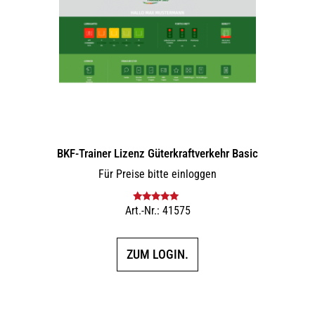
BKF-Trainer Lizenz Güterkraftverkehr Basic
Für Preise bitte einloggen
Art.-Nr.: 41575
Bewertet mit
5.00
von 5
ZUM LOGIN.