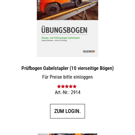
Prüfbogen Gabelstapler (10 vierseitige Bögen)
Für Preise bitte einloggen
Art.-Nr.: 2914
Bewertet mit
5.00
von 5
ZUM LOGIN.