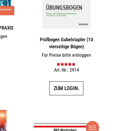
 PRAXIS
ggen
Prüfbogen Gabelstapler (10
vierseitige Bögen)
Für Preise bitte einloggen
Art.-Nr.: 2914
Bewertet mit
5.00
von 5
ZUM LOGIN.