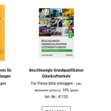
eis für
Beschleunigte Grundqualifikation
­lungen
Güterkraftverkehr
ggen
Für Preise bitte einloggen
–
oder
10%
abonnieren und bis zu
sparen
Art.-Nr.: 41152