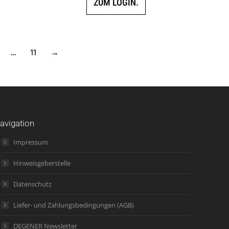
ZUM LOGIN.
…
11
→
avigation
Impressum
Hinweisgeberstelle
Datenschutz
Liefer- und Zahlungsbedingungen (AGB)
DEGENER Newsletter