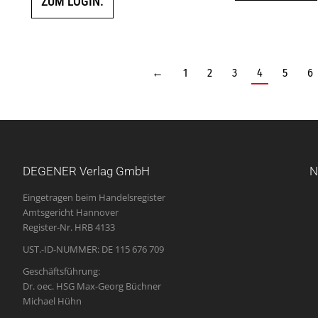
ZUM LOGIN.
←
1
2
3
4
5
6
DEGENER Verlag GmbH
N
Eingetragen beim Handelsregister
Amtsgericht Hannover
Register-Nr. HRB 4133
UST.-ID-NUMMER: DE 115 676 709
Geschäftsführung:
Dr. oec. HSG Max-Georg Büchner
Michael Hühn