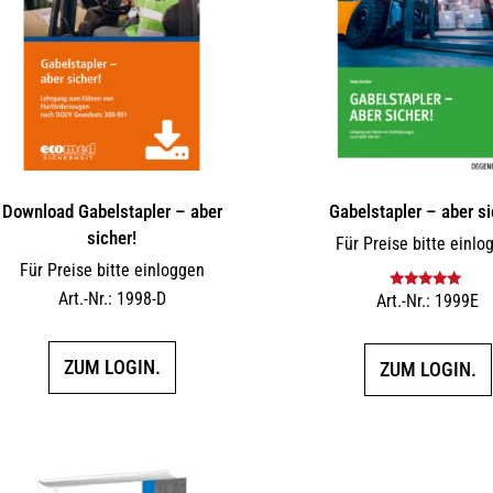
Download Gabelstapler – aber
Gabelstapler – aber si
sicher!
Für Preise bitte einlo
Für Preise bitte einloggen
Art.-Nr.: 1998-D
Art.-Nr.: 1999E
Bewertet mit
5.00
von 5
ZUM LOGIN.
ZUM LOGIN.