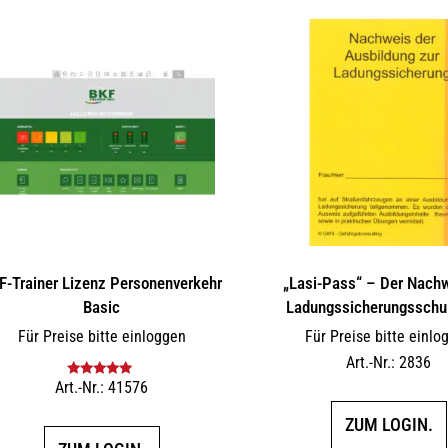
F-Trainer Lizenz Personenverkehr
„Lasi-Pass“ – Der Nachw
Basic
Ladungs­si­che­rungs­schu
Für Preise bitte einloggen
Für Preise bitte einlo
Art.-Nr.: 2836
Art.-Nr.: 41576
Bewertet mit
5.00
von 5
ZUM LOGIN.