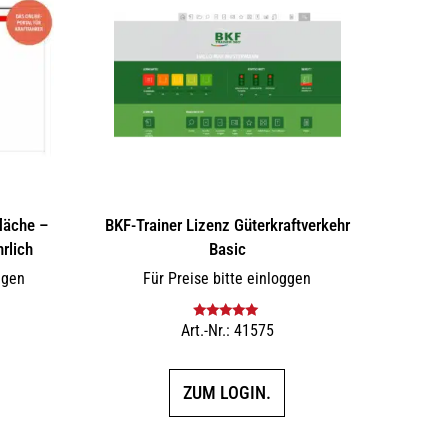
läche –
BKF-Trainer Lizenz Güterkraftverkehr
rlich
Basic
ggen
Für Preise bitte einloggen
Art.-Nr.: 41575
Bewertet mit
5.00
von 5
ZUM LOGIN.