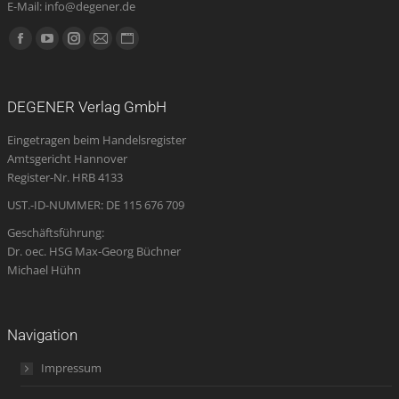
E-Mail: info@degener.de
Finden Sie uns auf:
Facebook
YouTube
Instagram
E-
Website
page
page
page
Mail
page
opens
opens
opens
page
opens
DEGENER Verlag GmbH
in
in
in
opens
in
Eingetragen beim Handelsregister
new
new
new
in
new
Amtsgericht Hannover
window
window
window
new
window
Register-Nr. HRB 4133
window
UST.-ID-NUMMER: DE 115 676 709
Geschäftsführung:
Dr. oec. HSG Max-Georg Büchner
Michael Hühn
Navigation
Impressum