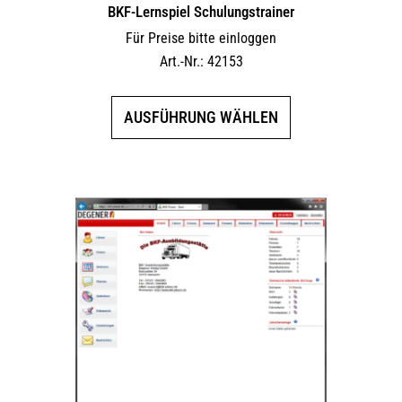
BKF-Lernspiel Schulungstrainer
Für Preise bitte einloggen
Art.-Nr.: 42153
Dieses
AUSFÜHRUNG WÄHLEN
Produkt
weist
mehrere
Varianten
auf.
Die
Optionen
können
auf
der
Produktseite
gewählt