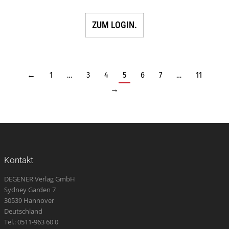
ZUM LOGIN.
←
1
…
3
4
5
6
7
…
11
→
Kontakt
DEGENER Verlag GmbH
Sydney Garden 7
30539 Hannover
Deutschland
Tel.: 0511-963 60 0