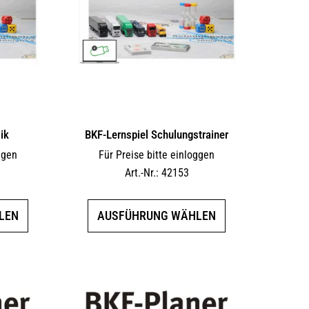
ik
BKF-Lernspiel Schulungstrainer
ggen
Für Preise bitte einloggen
Art.-Nr.: 42153
Dieses
Dieses
LEN
AUSFÜHRUNG WÄHLEN
Produkt
Produkt
weist
weist
mehrere
mehrere
Varianten
Varianten
auf.
auf.