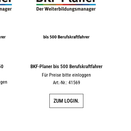
Die
Die
Optionen
Optionen
können
können
auf
auf
der
der
Produktseite
Produktseite
gewählt
gewählt
werden
werden
50
BKF-Planer bis 500 Berufskraftfahrer
Für Preise bitte einloggen
ggen
Art.-Nr.: 41569
ZUM LOGIN.