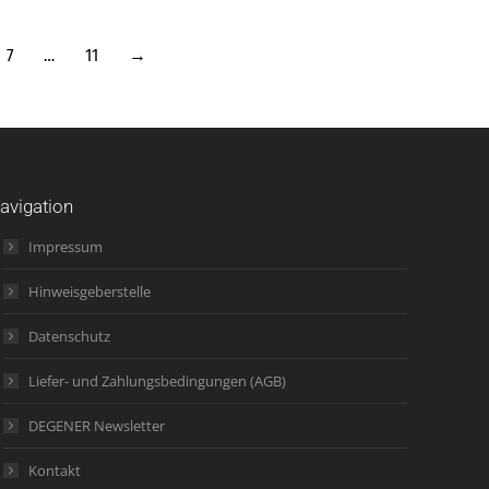
7
…
11
→
avigation
Impressum
Hinweisgeberstelle
Datenschutz
Liefer- und Zahlungsbedingungen (AGB)
DEGENER Newsletter
Kontakt