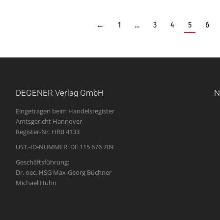
←
1
…
3
4
5
6
DEGENER Verlag GmbH
N
Eingetragen beim Handelsregister
Amtsgericht Hannover
Register-Nr. HRB 4133
UST.-ID-NUMMER: DE 115 676 709
Geschäftsführung:
Dr. oec. HSG Max-Georg Büchner
Michael Hühn