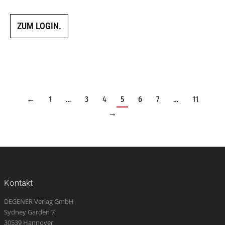
ZUM LOGIN.
←
1
…
3
4
5
6
7
…
11
→
Kontakt
DEGENER Verlag GmbH
Sydney Garden 7
30539 Hannover