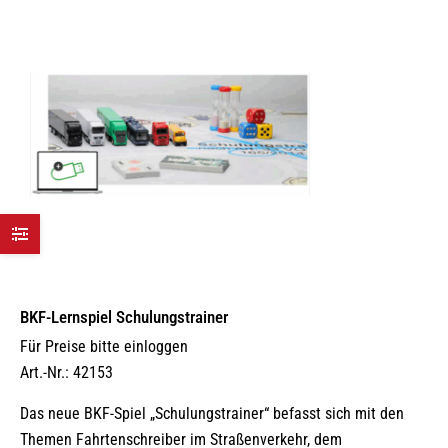
Optionen
können
auf
der
Produktseite
gewählt
werden
BKF-Lernspiel Schulungstrainer
Für Preise bitte einloggen
Art.-Nr.: 42153
Das neue BKF-Spiel „Schulungstrainer“ befasst sich mit den
Themen Fahrtenschreiber im Straßenverkehr, dem