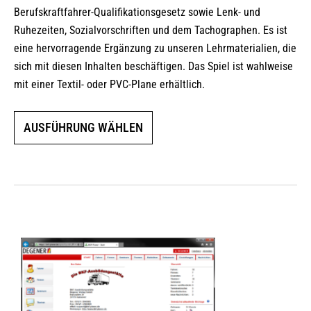
Berufskraftfahrer-Qualifikationsgesetz sowie Lenk- und
Ruhezeiten, Sozialvorschriften und dem Tachographen. Es ist
eine hervorragende Ergänzung zu unseren Lehrmaterialien, die
sich mit diesen Inhalten beschäftigen. Das Spiel ist wahlweise
mit einer Textil- oder PVC-Plane erhältlich.
Dieses
AUSFÜHRUNG WÄHLEN
Produkt
weist
mehrere
Varianten
auf.
Die
Optionen
können
auf
der