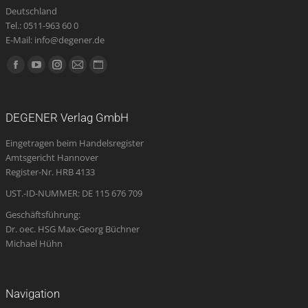
Deutschland
Tel.: 0511-963 60 0
E-Mail: info@degener.de
Finden Sie uns auf:
Facebook
YouTube
Instagram
E-
Website
page
page
page
Mail
page
opens
opens
opens
page
opens
DEGENER Verlag GmbH
in
in
in
opens
in
Eingetragen beim Handelsregister
new
new
new
in
new
Amtsgericht Hannover
window
window
window
new
window
Register-Nr. HRB 4133
window
UST.-ID-NUMMER: DE 115 676 709
Geschäftsführung:
Dr. oec. HSG Max-Georg Büchner
Michael Hühn
Navigation