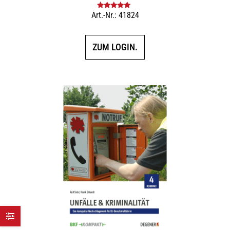
Art.-Nr.: 41824
Bewertet mit
5.00
von 5
ZUM LOGIN.