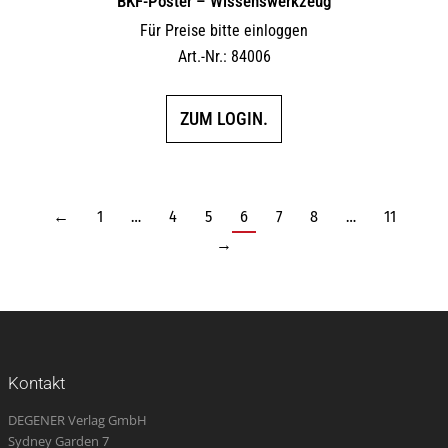
BKF-Poster – Wissenswerkzeug
Für Preise bitte einloggen
Art.-Nr.: 84006
ZUM LOGIN.
←
1
…
4
5
6
7
8
…
11
→
Kontakt
DEGENER Verlag GmbH
Sydney Garden 7