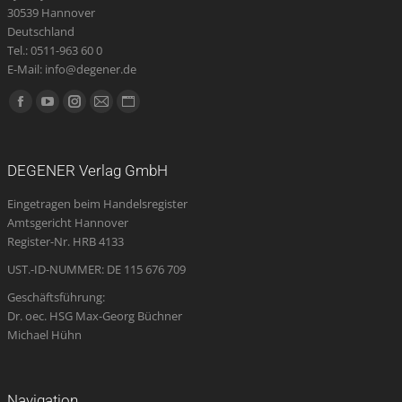
30539 Hannover
Deutschland
Tel.: 0511-963 60 0
E-Mail: info@degener.de
Finden Sie uns auf:
Facebook
YouTube
Instagram
E-
Website
page
page
page
Mail
page
opens
opens
opens
page
opens
DEGENER Verlag GmbH
in
in
in
opens
in
Eingetragen beim Handelsregister
new
new
new
in
new
Amtsgericht Hannover
window
window
window
new
window
Register-Nr. HRB 4133
window
UST.-ID-NUMMER: DE 115 676 709
Geschäftsführung:
Dr. oec. HSG Max-Georg Büchner
Michael Hühn
Navigation