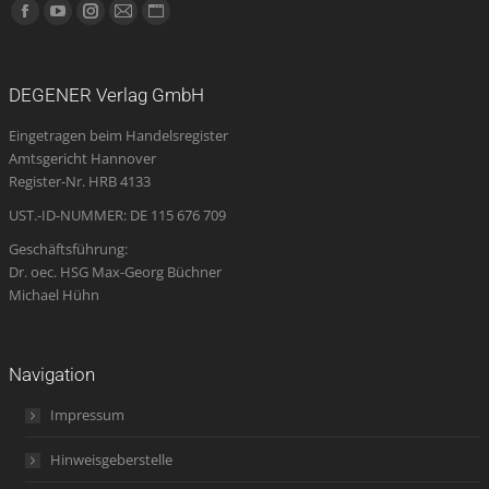
Finden Sie uns auf:
Facebook
YouTube
Instagram
E-
Website
page
page
page
Mail
page
opens
opens
opens
page
opens
DEGENER Verlag GmbH
in
in
in
opens
in
Eingetragen beim Handelsregister
new
new
new
in
new
Amtsgericht Hannover
window
window
window
new
window
Register-Nr. HRB 4133
window
UST.-ID-NUMMER: DE 115 676 709
Geschäftsführung:
Dr. oec. HSG Max-Georg Büchner
Michael Hühn
Navigation
Impressum
Hinweisgeberstelle