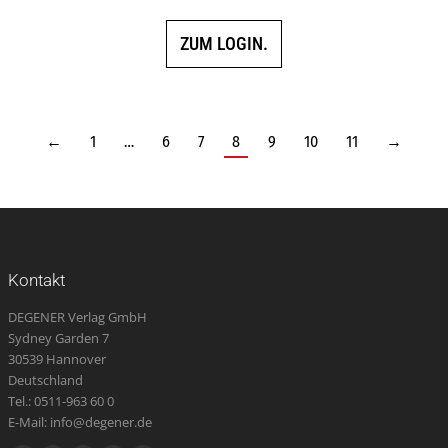
ZUM LOGIN.
←
1
…
6
7
8
9
10
11
→
Kontakt
DEGENER Verlag GmbH
Sydney Garden 7
30539 Hannover
Deutschland
Tel.: 0511-963 60 0
E-Mail: info@degener.de