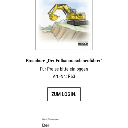
können
auf
der
Produktseite
gewählt
werden
Broschüre „Der Erdbaumaschinenführer“
Für Preise bitte einloggen
Art.-Nr.: R63
ZUM LOGIN.