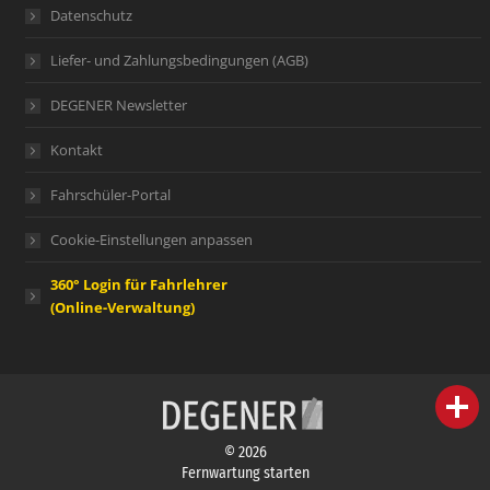
Datenschutz
Liefer- und Zahlungsbedingungen (AGB)
DEGENER Newsletter
Kontakt
Fahrschüler-Portal
Cookie-Einstellungen anpassen
360° Login für Fahrlehrer
(Online-Verwaltung)
person
IHR FACHBERATER
© 2026
campaign
WERBEMATERIAL
Fernwartung starten