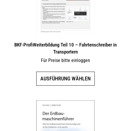
BKF-ProfiWeiterbildung Teil 10 – Fahrtenschreiber in
Transportern
Für Preise bitte einloggen
Dieses
AUSFÜHRUNG WÄHLEN
Produkt
weist
mehrere
Varianten
auf.
Die
Optionen