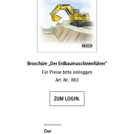
können
auf
der
Produktseite
gewählt
werden
Broschüre „Der Erdbaumaschinenführer“
Für Preise bitte einloggen
Art.-Nr.: R63
ZUM LOGIN.