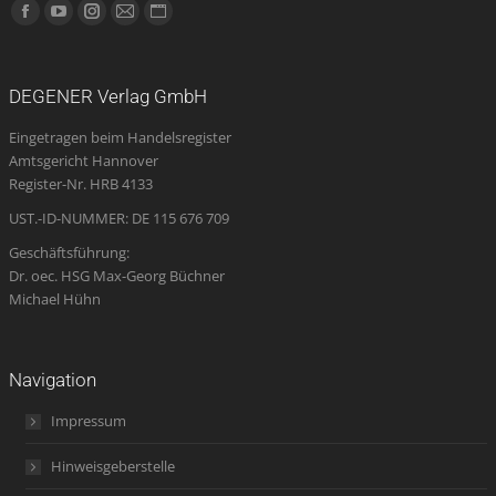
Finden Sie uns auf:
Facebook
YouTube
Instagram
E-
Website
page
page
page
Mail
page
opens
opens
opens
page
opens
DEGENER Verlag GmbH
in
in
in
opens
in
Eingetragen beim Handelsregister
new
new
new
in
new
Amtsgericht Hannover
window
window
window
new
window
Register-Nr. HRB 4133
window
UST.-ID-NUMMER: DE 115 676 709
Geschäftsführung:
Dr. oec. HSG Max-Georg Büchner
Michael Hühn
Navigation
Impressum
Hinweisgeberstelle