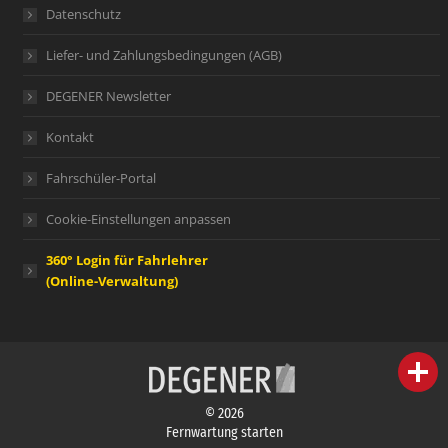
Datenschutz
Liefer- und Zahlungsbedingungen (AGB)
DEGENER Newsletter
Kontakt
Fahrschüler-Portal
Cookie-Einstellungen anpassen
360° Login für Fahrlehrer
(Online-Verwaltung)
person
IHR FACHBERATER
© 2026
campaign
WERBEMATERIAL
Fernwartung starten