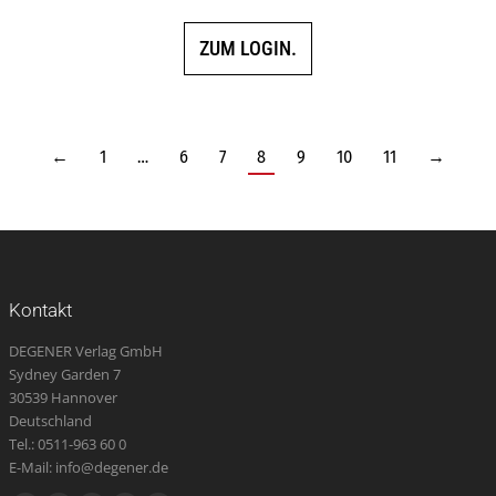
ZUM LOGIN.
←
1
…
6
7
8
9
10
11
→
Kontakt
DEGENER Verlag GmbH
Sydney Garden 7
30539 Hannover
Deutschland
Tel.: 0511-963 60 0
E-Mail: info@degener.de