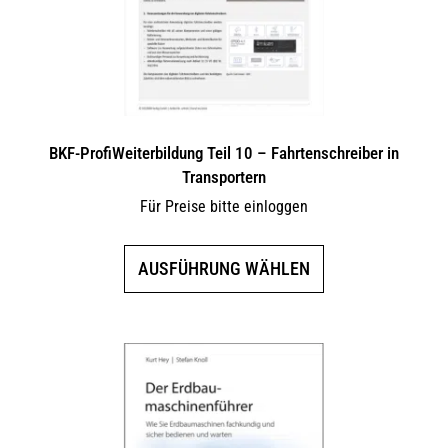
BKF-ProfiWeiterbildung Teil 10 – Fahrtenschreiber in
Transportern
Für Preise bitte einloggen
Dieses
AUSFÜHRUNG WÄHLEN
Produkt
weist
mehrere
Varianten
auf.
Die
Optionen