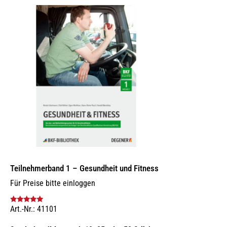
Teilnehmerband 1 – Gesundheit und Fitness
Für Preise bitte einloggen
Art.-Nr.: 41101
Bewertet mit
5.00
von 5