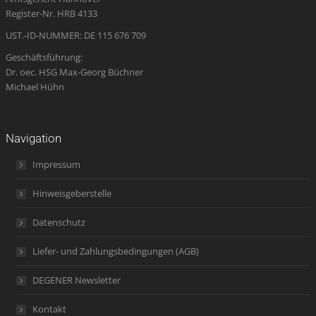
window
window
window
new
window
Register-Nr. HRB 4133
window
UST.-ID-NUMMER: DE 115 676 709
Geschäftsführung:
Dr. oec. HSG Max-Georg Büchner
Michael Hühn
Navigation
Impressum
Hinweisgeberstelle
Datenschutz
Liefer- und Zahlungsbedingungen (AGB)
DEGENER Newsletter
Kontakt