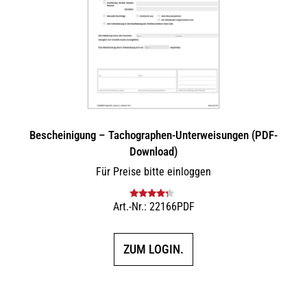
Bescheinigung – Tachographen-Unterweisungen (PDF-
Download)
Für Preise bitte einloggen
Art.-Nr.: 22166PDF
Bewertet
mit
4.00
von 5
ZUM LOGIN.