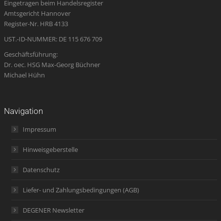
Eingetragen beim Handelsregister
new
new
new
in
new
Amtsgericht Hannover
window
window
window
new
window
Register-Nr. HRB 4133
window
UST.-ID-NUMMER: DE 115 676 709
Geschäftsführung:
Dr. oec. HSG Max-Georg Büchner
Michael Hühn
Navigation
Impressum
Hinweisgeberstelle
Datenschutz
Liefer- und Zahlungsbedingungen (AGB)
DEGENER Newsletter