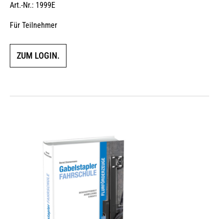
Art.-Nr.: 1999E
Bewertet mit
5.00
von 5
Für Teilnehmer
ZUM LOGIN.