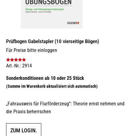
Prüfbogen Gabelstapler (10 vierseitige Bögen)
Für Preise bitte einloggen
Art.-Nr.: 2914
Bewertet mit
5.00
von 5
„Fahrausweis für Flurförderzeug“: Theorie ernst nehmen und
die Praxis beherrschen
ZUM LOGIN.