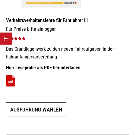
Verkehrsverhaltenslehre für Fahrlehrer III
Für Preise bitte einloggen
Bewertet mit
Das Grundlagenwerk zu den neuen Fahraufgaben in der
5.00
von 5
Fahranfängervorbereitung
Hier Leseprobe als PDF herunterladen:
Dieses
AUSFÜHRUNG WÄHLEN
Produkt
weist
mehrere