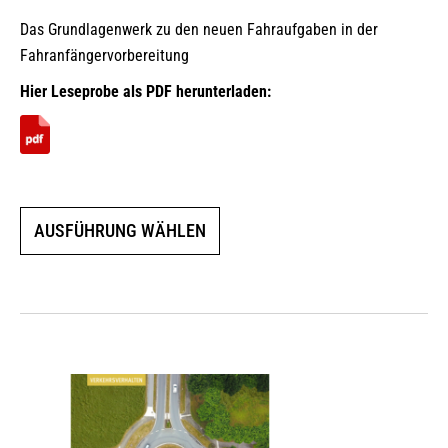
Bewertet mit
Das Grundlagenwerk zu den neuen Fahraufgaben in der
5.00
von 5
Fahranfängervorbereitung
Hier Leseprobe als PDF herunterladen:
Dieses
AUSFÜHRUNG WÄHLEN
Produkt
weist
mehrere
Varianten
auf.
Die
Optionen
können