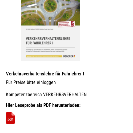
auf
der
Produktseite
gewählt
werden
Verkehrsverhaltenslehre für Fahrlehrer I
Für Preise bitte einloggen
Kompetenzbereich VERKEHRSVERHALTEN
Hier Leseprobe als PDF herunterladen: