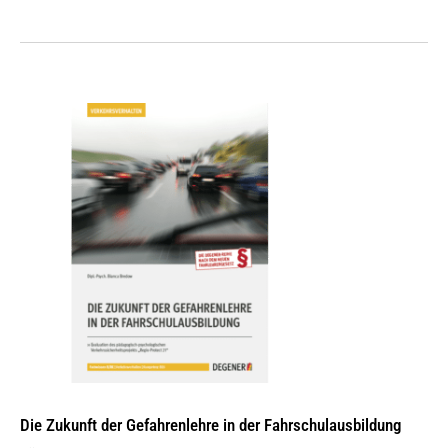
mehrere
Varianten
auf.
Die
Optionen
können
auf
der
Produktseite
gewählt
werden
Die Zukunft der Gefahrenlehre in der Fahrschulausbildung