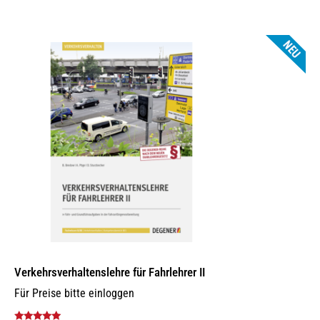
Varianten
auf.
Die
Optionen
können
auf
der
Produktseite
gewählt
werden
Verkehrsverhaltenslehre für Fahrlehrer II
Für Preise bitte einloggen