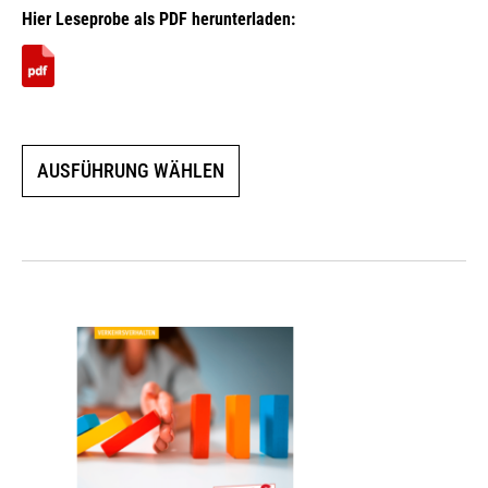
Hier Leseprobe als PDF herunterladen:
Dieses
AUSFÜHRUNG WÄHLEN
Produkt
weist
mehrere
Varianten
auf.
Die
Optionen
können
auf
der
Produktseite