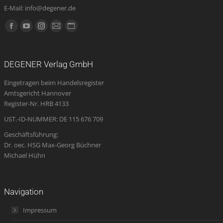
E-Mail: info@degener.de
Finden Sie uns auf:
Facebook
YouTube
Instagram
E-
Website
page
page
page
Mail
page
opens
opens
opens
page
opens
DEGENER Verlag GmbH
in
in
in
opens
in
Eingetragen beim Handelsregister
new
new
new
in
new
Amtsgericht Hannover
window
window
window
new
window
Register-Nr. HRB 4133
window
UST.-ID-NUMMER: DE 115 676 709
Geschäftsführung:
Dr. oec. HSG Max-Georg Büchner
Michael Hühn
Navigation
Impressum