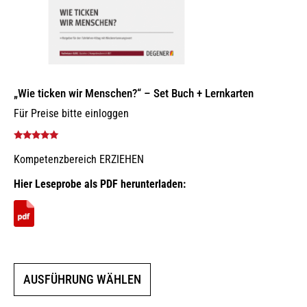
„Wie ticken wir Menschen?“ – Set Buch + Lernkarten
Für Preise bitte einloggen
Bewertet mit
Kompetenzbereich ERZIEHEN
5.00
von 5
Hier Leseprobe als PDF herunterladen:
Dieses
AUSFÜHRUNG WÄHLEN
Produkt
weist