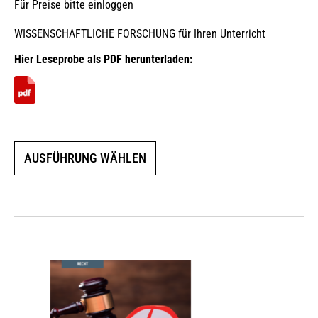
Für Preise bitte einloggen
WISSENSCHAFTLICHE FORSCHUNG für Ihren Unterricht
Hier Leseprobe als PDF herunterladen:
Dieses
AUSFÜHRUNG WÄHLEN
Produkt
weist
mehrere
Varianten
auf.
Die
Optionen
können
auf