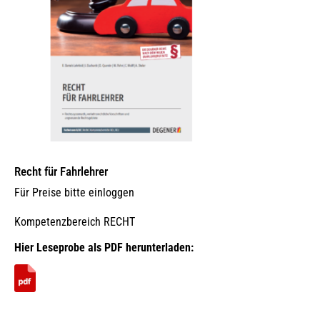
der
Produktseite
gewählt
werden
Recht für Fahrlehrer
Für Preise bitte einloggen
Kompetenzbereich RECHT
Hier Leseprobe als PDF herunterladen: