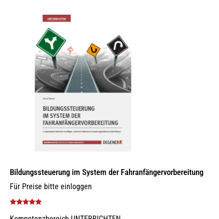
auf.
Die
Optionen
können
auf
der
Produktseite
gewählt
werden
Bildungssteuerung im System der Fahranfängervorbereitung
Für Preise bitte einloggen
Bewertet mit
Kompetenzbereich UNTERRICHTEN
5.00
von 5