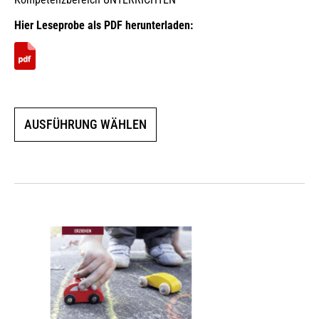
Hier Leseprobe als PDF herunterladen:
Dieses
AUSFÜHRUNG WÄHLEN
Produkt
weist
mehrere
Varianten
auf.
Die
Optionen
können
auf
der