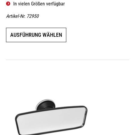
In vielen Größen verfügbar
Artikel-Nr. 72950
Dieses
AUSFÜHRUNG WÄHLEN
Produkt
weist
mehrere
Varianten
auf.
Die
Optionen
können
auf
der
Produktseite
gewählt
werden