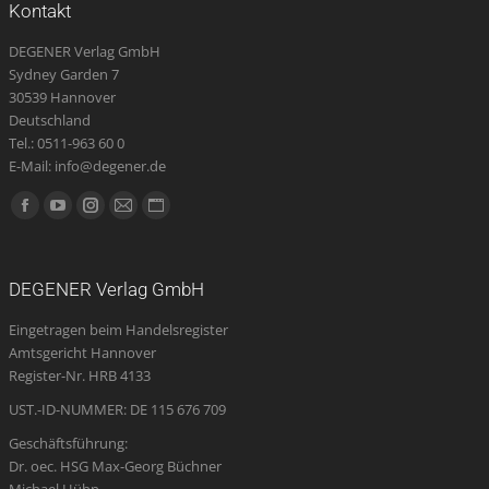
Kontakt
DEGENER Verlag GmbH
Sydney Garden 7
30539 Hannover
Deutschland
Tel.: 0511-963 60 0
E-Mail: info@degener.de
Finden Sie uns auf:
Facebook
YouTube
Instagram
E-
Website
page
page
page
Mail
page
opens
opens
opens
page
opens
DEGENER Verlag GmbH
in
in
in
opens
in
Eingetragen beim Handelsregister
new
new
new
in
new
Amtsgericht Hannover
window
window
window
new
window
Register-Nr. HRB 4133
window
UST.-ID-NUMMER: DE 115 676 709
Geschäftsführung:
Dr. oec. HSG Max-Georg Büchner