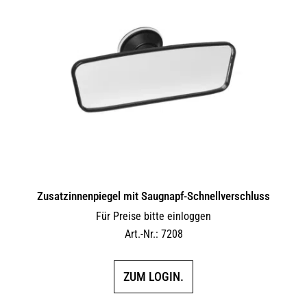
auf.
Die
Optionen
können
auf
der
Produktseite
gewählt
werden
Zusatzinnenpiegel mit Saugnapf-Schnellverschluss
Für Preise bitte einloggen
Art.-Nr.: 7208
ZUM LOGIN.