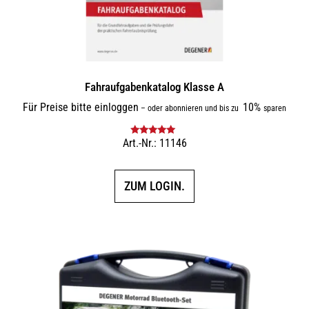
Fahraufgabenkatalog Klasse A
Für Preise bitte einloggen
10%
–
oder abonnieren und bis zu
sparen
Art.-Nr.: 11146
Bewertet mit
5.00
von 5
ZUM LOGIN.