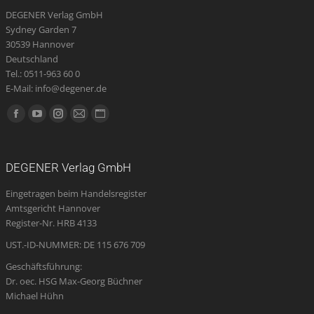
DEGENER Verlag GmbH
Sydney Garden 7
30539 Hannover
Deutschland
Tel.: 0511-963 60 0
E-Mail: info@degener.de
Finden Sie uns auf:
Facebook
YouTube
Instagram
E-
Website
page
page
page
Mail
page
opens
opens
opens
page
opens
DEGENER Verlag GmbH
in
in
in
opens
in
Eingetragen beim Handelsregister
new
new
new
in
new
Amtsgericht Hannover
window
window
window
new
window
Register-Nr. HRB 4133
window
UST.-ID-NUMMER: DE 115 676 709
Geschäftsführung:
Dr. oec. HSG Max-Georg Büchner
Michael Hühn