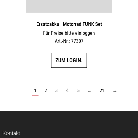
Ersatzakku | Motorrad FUNK Set
Für Preise bitte einloggen
Art.-Nr.: 77307
ZUM LOGIN.
1
2
3
4
5
…
21
→
Kontakt