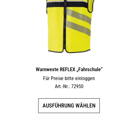
Warnweste REFLEX „Fahrschule“
Für Preise bitte einloggen
Art.-Nr.: 72950
Dieses
AUSFÜHRUNG WÄHLEN
Produkt
weist
mehrere
Varianten