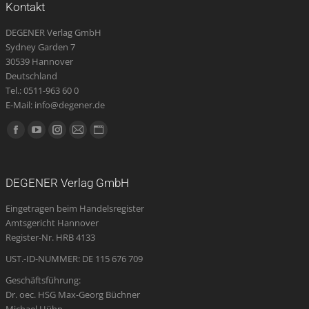
Kontakt
DEGENER Verlag GmbH
Sydney Garden 7
30539 Hannover
Deutschland
Tel.: 0511-963 60 0
E-Mail: info@degener.de
Finden Sie uns auf:
Facebook
YouTube
Instagram
E-
Website
page
page
page
Mail
page
opens
opens
opens
page
opens
DEGENER Verlag GmbH
in
in
in
opens
in
Eingetragen beim Handelsregister
new
new
new
in
new
Amtsgericht Hannover
window
window
window
new
window
Register-Nr. HRB 4133
window
UST.-ID-NUMMER: DE 115 676 709
Geschäftsführung:
Dr. oec. HSG Max-Georg Büchner