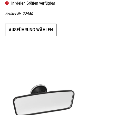
In vielen Größen verfügbar
Artikel-Nr. 72950
Dieses
AUSFÜHRUNG WÄHLEN
Produkt
weist
mehrere
Varianten
auf.
Die
Optionen
können
auf
der
Produktseite
gewählt
werden