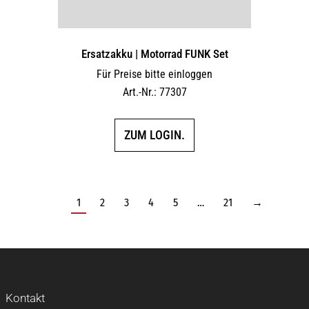
Ersatzakku | Motorrad FUNK Set
Für Preise bitte einloggen
Art.-Nr.: 77307
ZUM LOGIN.
1
2
3
4
5
…
21
→
Kontakt