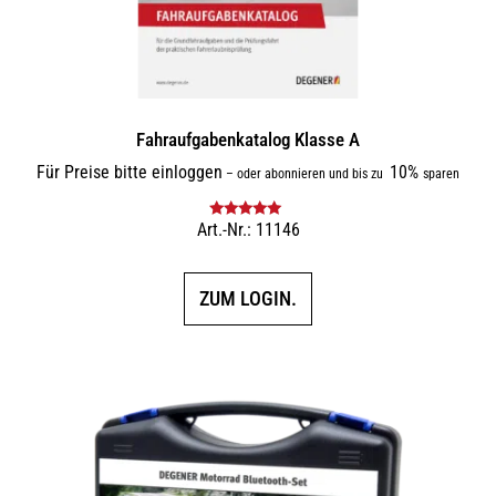
Fahraufgabenkatalog Klasse A
Für Preise bitte einloggen
10%
–
oder abonnieren und bis zu
sparen
Art.-Nr.: 11146
Bewertet mit
5.00
von 5
ZUM LOGIN.