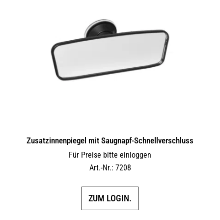
auf.
Die
Optionen
können
auf
der
Produktseite
gewählt
werden
Zusatzinnenpiegel mit Saugnapf-Schnellverschluss
Für Preise bitte einloggen
Art.-Nr.: 7208
ZUM LOGIN.