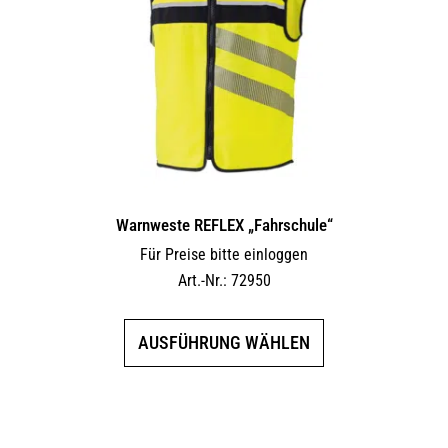
Warnweste REFLEX „Fahrschule“
Für Preise bitte einloggen
Art.-Nr.: 72950
Dieses
AUSFÜHRUNG WÄHLEN
Produkt
weist
mehrere
Varianten