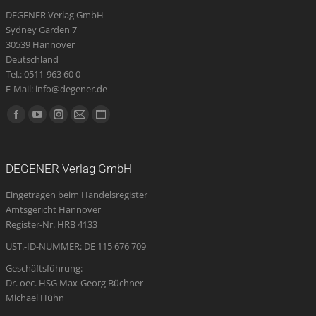
DEGENER Verlag GmbH
Sydney Garden 7
30539 Hannover
Deutschland
Tel.: 0511-963 60 0
E-Mail: info@degener.de
Finden Sie uns auf:
Facebook
YouTube
Instagram
E-
Website
page
page
page
Mail
page
opens
opens
opens
page
opens
DEGENER Verlag GmbH
in
in
in
opens
in
Eingetragen beim Handelsregister
new
new
new
in
new
Amtsgericht Hannover
window
window
window
new
window
Register-Nr. HRB 4133
window
UST.-ID-NUMMER: DE 115 676 709
Geschäftsführung:
Dr. oec. HSG Max-Georg Büchner
Michael Hühn