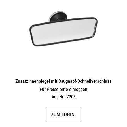
auf.
Die
Optionen
können
auf
der
Produktseite
gewählt
werden
Zusatzinnenpiegel mit Saugnapf-Schnellverschluss
Für Preise bitte einloggen
Art.-Nr.: 7208
ZUM LOGIN.