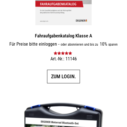
Fahraufgabenkatalog Klasse A
Für Preise bitte einloggen
10%
–
oder abonnieren und bis zu
sparen
Art.-Nr.: 11146
Bewertet mit
5.00
von 5
ZUM LOGIN.