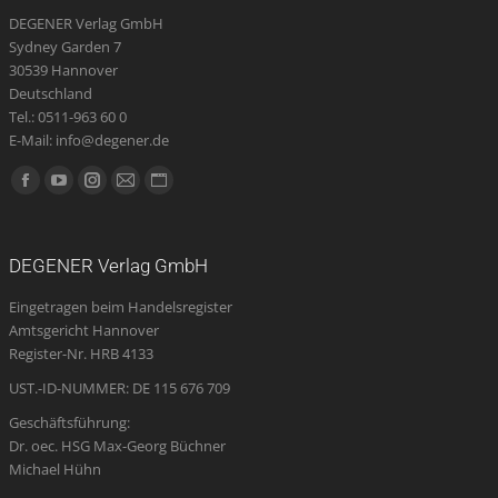
DEGENER Verlag GmbH
Sydney Garden 7
30539 Hannover
Deutschland
Tel.: 0511-963 60 0
E-Mail: info@degener.de
Finden Sie uns auf:
Facebook
YouTube
Instagram
E-
Website
page
page
page
Mail
page
opens
opens
opens
page
opens
DEGENER Verlag GmbH
in
in
in
opens
in
Eingetragen beim Handelsregister
new
new
new
in
new
Amtsgericht Hannover
window
window
window
new
window
Register-Nr. HRB 4133
window
UST.-ID-NUMMER: DE 115 676 709
Geschäftsführung:
Dr. oec. HSG Max-Georg Büchner
Michael Hühn