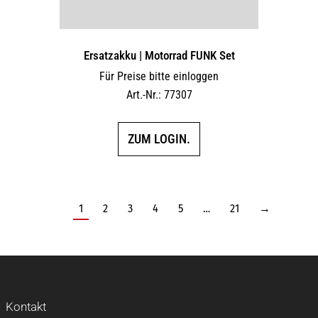
Ersatzakku | Motorrad FUNK Set
Für Preise bitte einloggen
Art.-Nr.: 77307
ZUM LOGIN.
1
2
3
4
5
…
21
→
Kontakt