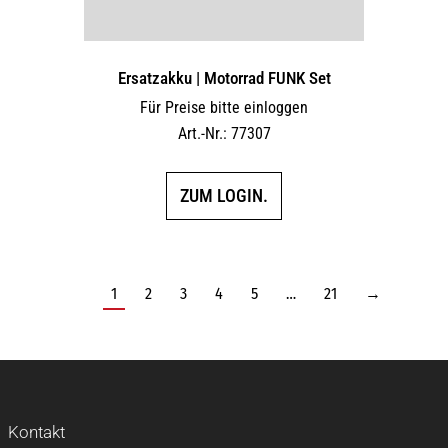
Ersatzakku | Motorrad FUNK Set
Für Preise bitte einloggen
Art.-Nr.: 77307
ZUM LOGIN.
1
2
3
4
5
…
21
→
Kontakt