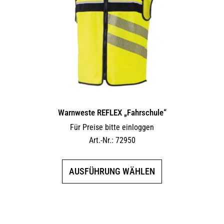
Warnweste REFLEX „Fahrschule“
Für Preise bitte einloggen
Art.-Nr.: 72950
Dieses
AUSFÜHRUNG WÄHLEN
Produkt
weist
mehrere
Varianten