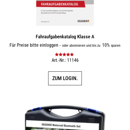
Fahraufgabenkatalog Klasse A
Für Preise bitte einloggen
10%
–
oder abonnieren und bis zu
sparen
Art.-Nr.: 11146
Bewertet mit
5.00
von 5
ZUM LOGIN.