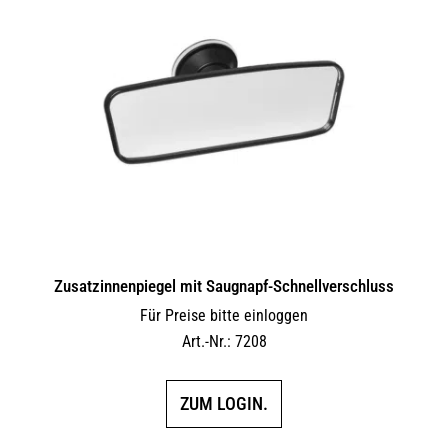
auf.
Die
Optionen
können
auf
der
Produktseite
gewählt
werden
Zusatzinnenpiegel mit Saugnapf-Schnellverschluss
Für Preise bitte einloggen
Art.-Nr.: 7208
ZUM LOGIN.