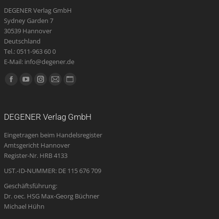
DEGENER Verlag GmbH
Sydney Garden 7
30539 Hannover
Deutschland
Tel.: 0511-963 60 0
E-Mail: info@degener.de
Finden Sie uns auf:
Facebook
YouTube
Instagram
E-
Website
page
page
page
Mail
page
opens
opens
opens
page
opens
DEGENER Verlag GmbH
in
in
in
opens
in
Eingetragen beim Handelsregister
new
new
new
in
new
Amtsgericht Hannover
window
window
window
new
window
Register-Nr. HRB 4133
window
UST.-ID-NUMMER: DE 115 676 709
Geschäftsführung:
Dr. oec. HSG Max-Georg Büchner
Michael Hühn