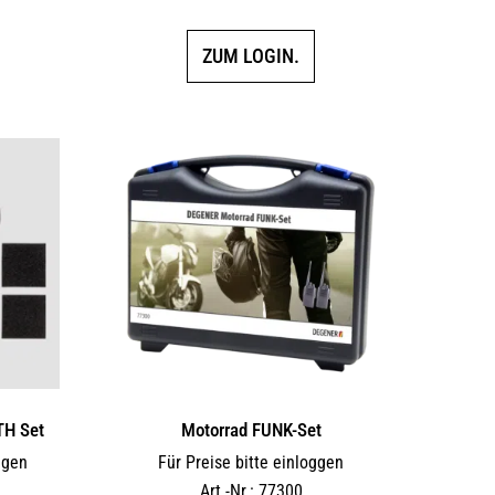
5.00
von 5
ZUM LOGIN.
TH Set
Motorrad FUNK-Set
ggen
Für Preise bitte einloggen
Art.-Nr.: 77300