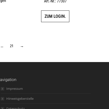
ggen
Art.-Nr.: 77307
ZUM LOGIN.
…
21
→
avigation
Impressum
Hinweisgeberstelle
Datenschutz