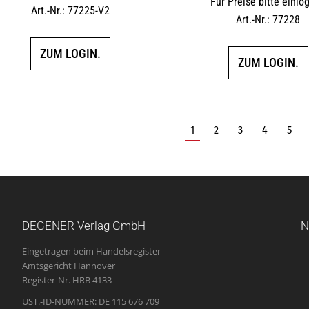
Für Preise bitte einlo
Art.-Nr.: 77225-V2
Art.-Nr.: 77228
ZUM LOGIN.
ZUM LOGIN.
1
2
3
4
5
DEGENER Verlag GmbH
N
Eingetragen beim Handelsregister
Amtsgericht Hannover
Register-Nr. HRB 4133
UST.-ID-NUMMER: DE 115 676 709