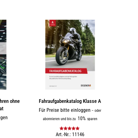
hren ohne
Fahraufgabenkatalog Klasse A
at
Für Preise bitte einloggen
–
oder
ggen
10%
abonnieren und bis zu
sparen
Art.-Nr.: 11146
Bewertet mit