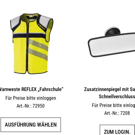
Warnweste REFLEX „Fahrschule“
Zusatzinnenpiegel mit S
Schnellverschlus
Für Preise bitte einloggen
Für Preise bitte einlo
Art.-Nr.: 72950
Art.-Nr.: 7208
Dieses
AUSFÜHRUNG WÄHLEN
Produkt
ZUM LOGIN.