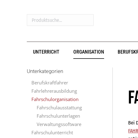
Produktsuche...
UNTERRICHT
ORGANISATION
BERUFSK
Unterkategorien
Berufskraftfahrer
F
Fahrlehrerausbildung
Fahrschulorganisation
Fahrschulausstattung
Fahrschulunterlagen
Bei 
Verwaltungssoftware
FAHR
Fahrschulunterricht