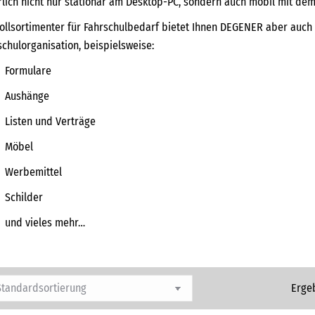
rlich nicht nur stationär am Desktop-PC, sondern auch mobil mit de
Vollsortimenter für Fahrschulbedarf bietet Ihnen DEGENER aber auch 
schulorganisation, beispielsweise:
Formulare
Aushänge
Listen und Verträge
Möbel
Werbemittel
Schilder
und vieles mehr…
Erge