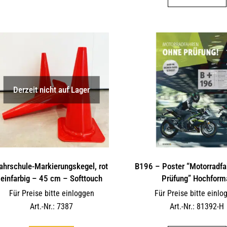
weist
mehrere
Varianten
auf.
Die
Optionen
können
Derzeit nicht auf Lager
auf
der
Produktseite
gewählt
werden
ahrschule-Markierungskegel, rot
B196 – Poster “Motorradfa
einfarbig – 45 cm – Softtouch
Prüfung” Hochform
Für Preise bitte einloggen
Für Preise bitte einlo
Art.-Nr.: 7387
Art.-Nr.: 81392-H