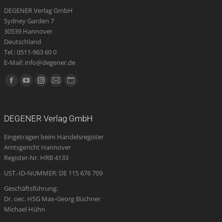
DEGENER Verlag GmbH
Sydney Garden 7
30539 Hannover
Deutschland
Tel.: 0511-963 60 0
E-Mail: info@degener.de
Finden Sie uns auf:
Facebook
YouTube
Instagram
E-
Website
page
page
page
Mail
page
opens
opens
opens
page
opens
DEGENER Verlag GmbH
in
in
in
opens
in
Eingetragen beim Handelsregister
new
new
new
in
new
Amtsgericht Hannover
window
window
window
new
window
Register-Nr. HRB 4133
window
UST.-ID-NUMMER: DE 115 676 709
Geschäftsführung:
Dr. oec. HSG Max-Georg Büchner
Michael Hühn