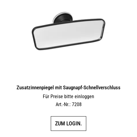
auf.
Die
Optionen
können
auf
der
Produktseite
gewählt
werden
Zusatzinnenpiegel mit Saugnapf-Schnellverschluss
Für Preise bitte einloggen
Art.-Nr.: 7208
ZUM LOGIN.