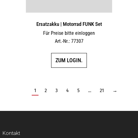
Ersatzakku | Motorrad FUNK Set
Für Preise bitte einloggen
Art.-Nr.: 77307
ZUM LOGIN.
1
2
3
4
5
…
21
→
Kontakt