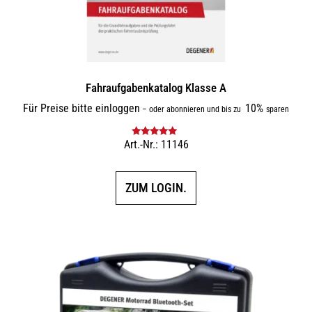
Fahraufgabenkatalog Klasse A
Für Preise bitte einloggen
10%
–
oder abonnieren und bis zu
sparen
Art.-Nr.: 11146
Bewertet mit
5.00
von 5
ZUM LOGIN.