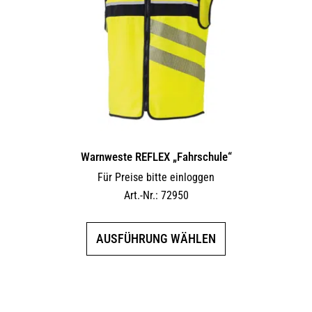
Warnweste REFLEX „Fahrschule“
Für Preise bitte einloggen
Art.-Nr.: 72950
Dieses
AUSFÜHRUNG WÄHLEN
Produkt
weist
mehrere
Varianten