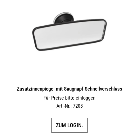
auf.
Die
Optionen
können
auf
der
Produktseite
gewählt
werden
Zusatzinnenpiegel mit Saugnapf-Schnellverschluss
Für Preise bitte einloggen
Art.-Nr.: 7208
ZUM LOGIN.