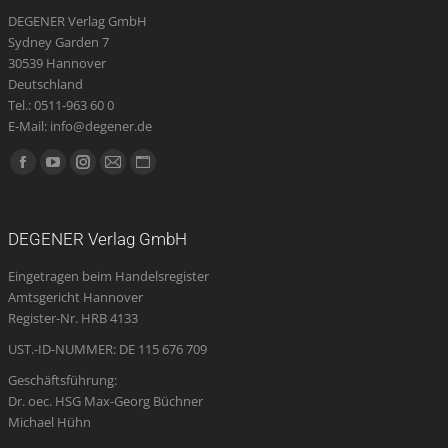
DEGENER Verlag GmbH
Sydney Garden 7
30539 Hannover
Deutschland
Tel.: 0511-963 60 0
E-Mail: info@degener.de
Finden Sie uns auf:
Facebook
YouTube
Instagram
E-
Website
page
page
page
Mail
page
opens
opens
opens
page
opens
DEGENER Verlag GmbH
in
in
in
opens
in
Eingetragen beim Handelsregister
new
new
new
in
new
Amtsgericht Hannover
window
window
window
new
window
Register-Nr. HRB 4133
window
UST.-ID-NUMMER: DE 115 676 709
Geschäftsführung:
Dr. oec. HSG Max-Georg Büchner
Michael Hühn