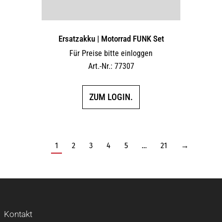
Ersatzakku | Motorrad FUNK Set
Für Preise bitte einloggen
Art.-Nr.: 77307
ZUM LOGIN.
1
2
3
4
5
…
21
→
Kontakt