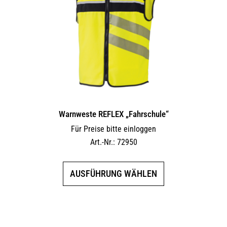
Warnweste REFLEX „Fahrschule“
Für Preise bitte einloggen
Art.-Nr.: 72950
Dieses
AUSFÜHRUNG WÄHLEN
Produkt
weist
mehrere
Varianten