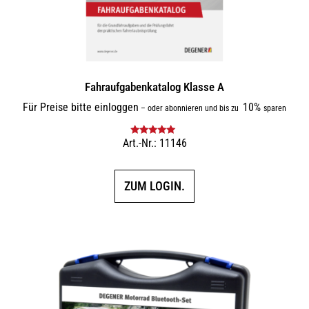
Fahraufgabenkatalog Klasse A
Für Preise bitte einloggen
10%
–
oder abonnieren und bis zu
sparen
Art.-Nr.: 11146
Bewertet mit
5.00
von 5
ZUM LOGIN.