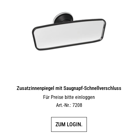
auf.
Die
Optionen
können
auf
der
Produktseite
gewählt
werden
Zusatzinnenpiegel mit Saugnapf-Schnellverschluss
Für Preise bitte einloggen
Art.-Nr.: 7208
ZUM LOGIN.