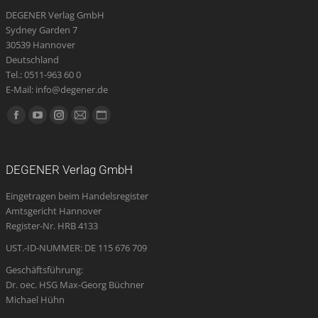
DEGENER Verlag GmbH
Sydney Garden 7
30539 Hannover
Deutschland
Tel.: 0511-963 60 0
E-Mail: info@degener.de
Finden Sie uns auf:
Facebook
YouTube
Instagram
E-
Website
page
page
page
Mail
page
opens
opens
opens
page
opens
DEGENER Verlag GmbH
in
in
in
opens
in
Eingetragen beim Handelsregister
new
new
new
in
new
Amtsgericht Hannover
window
window
window
new
window
Register-Nr. HRB 4133
window
UST.-ID-NUMMER: DE 115 676 709
Geschäftsführung:
Dr. oec. HSG Max-Georg Büchner
Michael Hühn