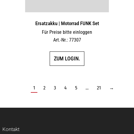
Ersatzakku | Motorrad FUNK Set
Für Preise bitte einloggen
Art.-Nr.: 77307
ZUM LOGIN.
1
2
3
4
5
…
21
→
Kontakt