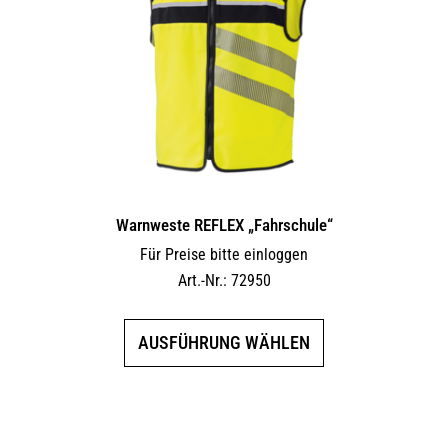
Warnweste REFLEX „Fahrschule“
Für Preise bitte einloggen
Art.-Nr.: 72950
Dieses
AUSFÜHRUNG WÄHLEN
Produkt
weist
mehrere
Varianten